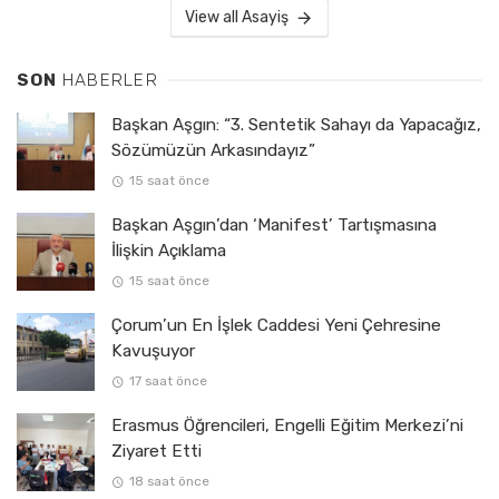
View all Asayiş
SON
HABERLER
Başkan Aşgın: “3. Sentetik Sahayı da Yapacağız,
Sözümüzün Arkasındayız”
15 saat önce
Başkan Aşgın’dan ‘Manifest’ Tartışmasına
İlişkin Açıklama
15 saat önce
Çorum’un En İşlek Caddesi Yeni Çehresine
Kavuşuyor
17 saat önce
Erasmus Öğrencileri, Engelli Eğitim Merkezi’ni
Ziyaret Etti
18 saat önce