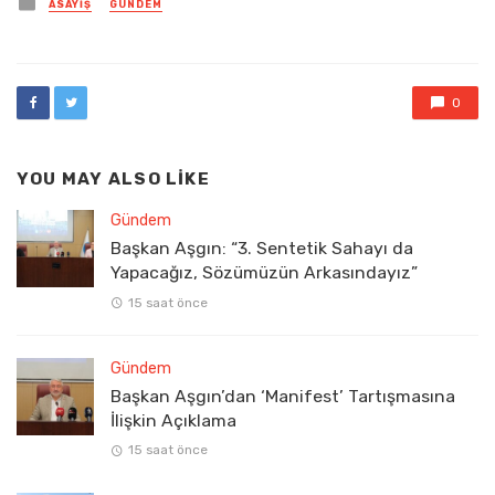
Posted
ASAYIŞ
GÜNDEM
in
0
YOU MAY ALSO LIKE
Gündem
Başkan Aşgın: “3. Sentetik Sahayı da
Yapacağız, Sözümüzün Arkasındayız”
15 saat önce
Gündem
Başkan Aşgın’dan ‘Manifest’ Tartışmasına
İlişkin Açıklama
15 saat önce