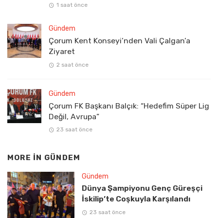
1 saat önce
Gündem
Çorum Kent Konseyi’nden Vali Çalgan’a
Ziyaret
2 saat önce
Gündem
Çorum FK Başkanı Balçık: “Hedefim Süper Lig
Değil, Avrupa”
23 saat önce
MORE IN
GÜNDEM
Gündem
Dünya Şampiyonu Genç Güreşçi
İskilip’te Coşkuyla Karşılandı
23 saat önce