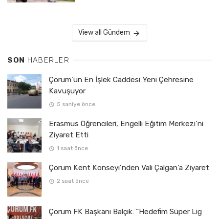
View all Gündem
SON
HABERLER
Çorum’un En İşlek Caddesi Yeni Çehresine
Kavuşuyor
5 saniye önce
Erasmus Öğrencileri, Engelli Eğitim Merkezi’ni
Ziyaret Etti
1 saat önce
Çorum Kent Konseyi’nden Vali Çalgan’a Ziyaret
2 saat önce
Çorum FK Başkanı Balçık: “Hedefim Süper Lig