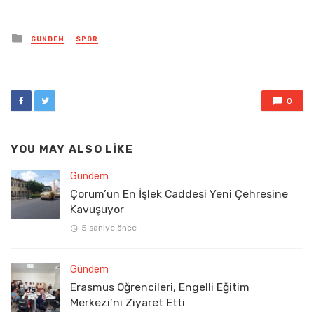
Posted
GÜNDEM
SPOR
in
0
YOU MAY ALSO LIKE
Gündem
Çorum’un En İşlek Caddesi Yeni Çehresine
Kavuşuyor
5 saniye önce
Gündem
Erasmus Öğrencileri, Engelli Eğitim
Merkezi’ni Ziyaret Etti