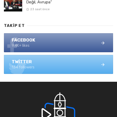
Değil, Avrupa”
23 saat önce
TAKIP ET
FACEBOOK
9.4K+ likes
TWITTER
134 followers