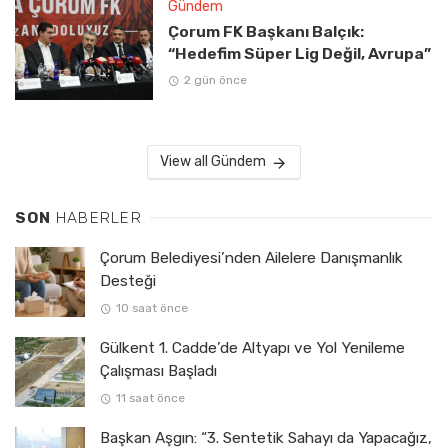
Gündem
Çorum FK Başkanı Balçık:
“Hedefim Süper Lig Değil, Avrupa”
2 gün önce
View all Gündem
SON
HABERLER
Çorum Belediyesi’nden Ailelere Danışmanlık
Desteği
10 saat önce
Gülkent 1. Cadde’de Altyapı ve Yol Yenileme
Çalışması Başladı
11 saat önce
Başkan Aşgın: “3. Sentetik Sahayı da Yapacağız,