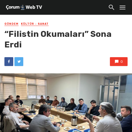
GÜNDEM
KÜLTÜR - SANAT
“Filistin Okumaları” Sona
Erdi
0