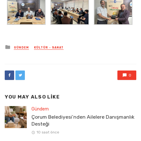
Posted
GÜNDEM
KÜLTÜR - SANAT
in
0
YOU MAY ALSO LIKE
Gündem
Çorum Belediyesi’nden Ailelere Danışmanlık
Desteği
10 saat önce