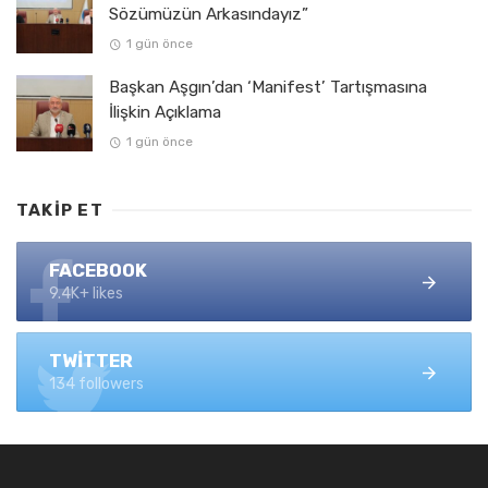
Sözümüzün Arkasındayız”
1 gün önce
Başkan Aşgın’dan ‘Manifest’ Tartışmasına
İlişkin Açıklama
1 gün önce
TAKIP ET
FACEBOOK
9.4K+ likes
TWITTER
134 followers