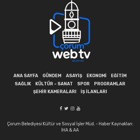
ANA SAYFA
GÜNDEM
ASAYIŞ
EKONOMI
EĞITIM
SAĞLIK
KÜLTÜR – SANAT
SPOR
PROGRAMLAR
ŞEHIR KAMERALARI
İŞ İLANLARI
Çorum Belediyesi Kültür ve Sosyal İşler Müd. - Haber Kaynakları:
İHA & AA