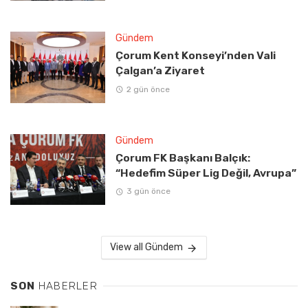
Gündem
Çorum Kent Konseyi’nden Vali
Çalgan’a Ziyaret
2 gün önce
Gündem
Çorum FK Başkanı Balçık:
“Hedefim Süper Lig Değil, Avrupa”
3 gün önce
View all Gündem
SON
HABERLER