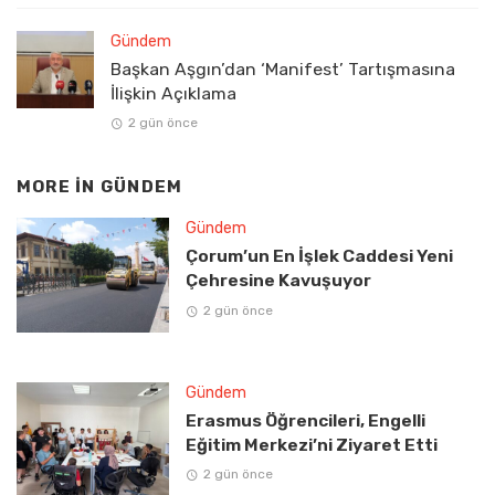
Gündem
Başkan Aşgın’dan ‘Manifest’ Tartışmasına
İlişkin Açıklama
2 gün önce
MORE IN
GÜNDEM
Gündem
Çorum’un En İşlek Caddesi Yeni
Çehresine Kavuşuyor
2 gün önce
Gündem
Erasmus Öğrencileri, Engelli
Eğitim Merkezi’ni Ziyaret Etti
2 gün önce