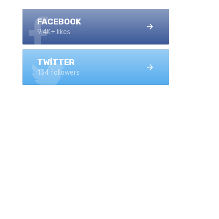
FACEBOOK
9.4K+ likes
TWITTER
134 followers