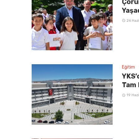
Çoru
Yaşa
26 Haz
Eğitim
YKS’
Tam 
19 Haz