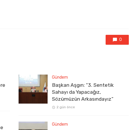
0
Gündem
ere
Başkan Aşgın: “3. Sentetik
Sahayı da Yapacağız,
Sözümüzün Arkasındayız”
2 gün önce
Gündem
ve