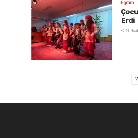
Eğitim
Çocu
Erdi
18 Haz
V