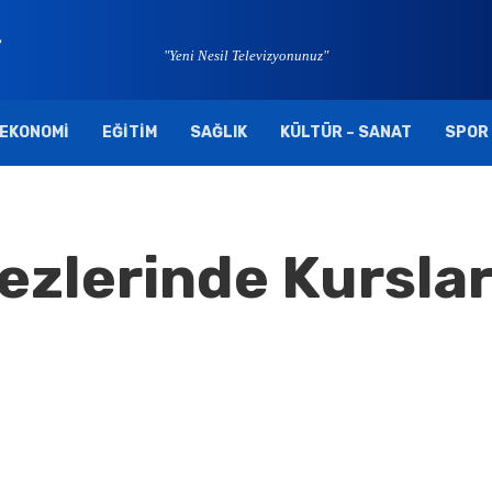
"Yeni Nesil Televizyonunuz"
EKONOMI
EĞITIM
SAĞLIK
KÜLTÜR – SANAT
SPOR
ezlerinde Kursla