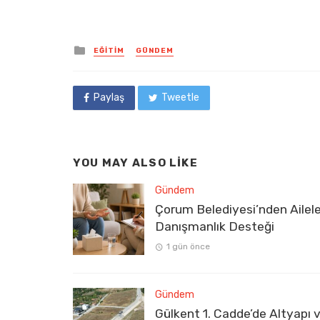
Posted
EĞITIM
GÜNDEM
in
Paylaş
Tweetle
YOU MAY ALSO LIKE
Gündem
Çorum Belediyesi’nden Ailel
Danışmanlık Desteği
1 gün önce
Gündem
Gülkent 1. Cadde’de Altyapı 