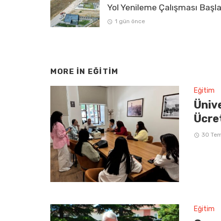
Yol Yenileme Çalışması Başla
1 gün önce
MORE IN
EĞITIM
Eğitim
Üniv
Ücre
30 Te
Eğitim