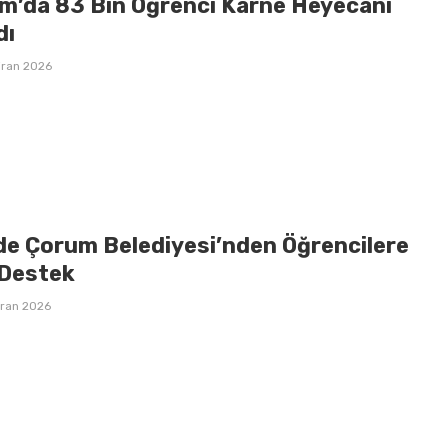
m’da 83 Bin Öğrenci Karne Heyecanı
dı
iran 2026
de Çorum Belediyesi’nden Öğrencilere
Destek
iran 2026