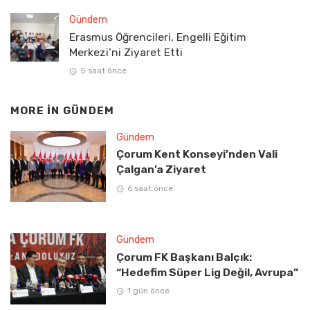
Gündem
Erasmus Öğrencileri, Engelli Eğitim
Merkezi’ni Ziyaret Etti
5 saat önce
MORE IN
GÜNDEM
Gündem
Çorum Kent Konseyi’nden Vali
Çalgan’a Ziyaret
6 saat önce
Gündem
Çorum FK Başkanı Balçık:
“Hedefim Süper Lig Değil, Avrupa”
1 gün önce