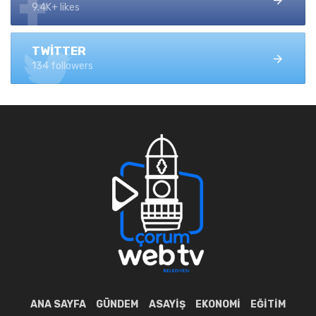
9.4K+ likes
TWITTER
134 followers
ANA SAYFA
GÜNDEM
ASAYIŞ
EKONOMI
EĞITIM