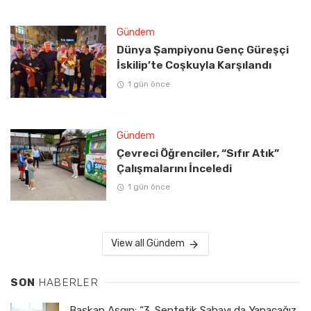
Gündem
Dünya Şampiyonu Genç Güreşçi
İskilip’te Coşkuyla Karşılandı
1 gün önce
Gündem
Çevreci Öğrenciler, “Sıfır Atık”
Çalışmalarını İnceledi
1 gün önce
View all Gündem
SON
HABERLER
Başkan Aşgın: “3. Sentetik Sahayı da Yapacağız,