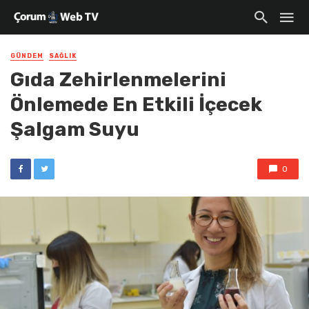
GÜNDEM
SAĞLIK
Gıda Zehirlenmelerini
Önlemede En Etkili İçecek
Şalgam Suyu
0