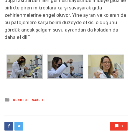
doğal asitlerden ileri gelmesi sayesinde mideye gıda ile
birlikte giren mikroplara karşı savaşarak gıda
zehirlenmelerine engel oluyor. Yine ayran ve kolanın da
bu patojenlere karşı belirli düzeyde etkisi olduğunu
gördük ancak şalgam suyu ayrandan da koladan da
daha etkili.”
Posted
GÜNDEM
SAĞLIK
in
0