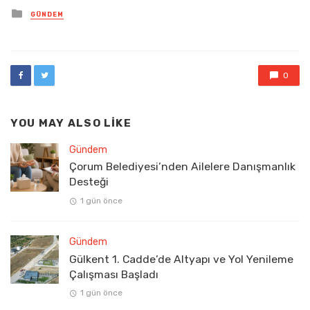
Posted
GÜNDEM
in
0
YOU MAY ALSO LIKE
Gündem
Çorum Belediyesi’nden Ailelere Danışmanlık
Desteği
1 gün önce
Gündem
Gülkent 1. Cadde’de Altyapı ve Yol Yenileme
Çalışması Başladı
1 gün önce