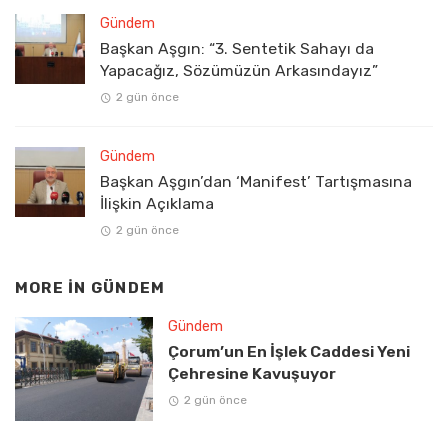
Gündem
Başkan Aşgın: “3. Sentetik Sahayı da
Yapacağız, Sözümüzün Arkasındayız”
2 gün önce
Gündem
Başkan Aşgın’dan ‘Manifest’ Tartışmasına
İlişkin Açıklama
2 gün önce
MORE IN
GÜNDEM
Gündem
Çorum’un En İşlek Caddesi Yeni
Çehresine Kavuşuyor
2 gün önce