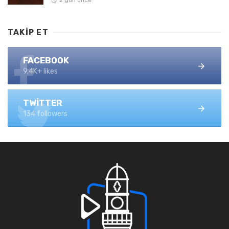
2 gün önce
TAKIP ET
FACEBOOK
9.4K+ likes
TWITTER
134 followers