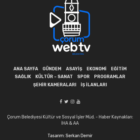
ANA SAYFA
GÜNDEM
ASAYIŞ
EKONOMI
EĞITIM
SAĞLIK
KÜLTÜR – SANAT
SPOR
PROGRAMLAR
ŞEHIR KAMERALARI
İŞ İLANLARI
Çorum Belediyesi Kültür ve Sosyal İşler Müd. - Haber Kaynakları:
İHA & AA
Tasarım: Serkan Demir