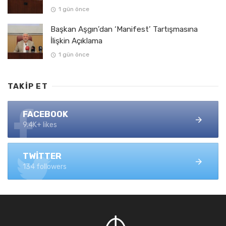
1 gün önce
Başkan Aşgın’dan ‘Manifest’ Tartışmasına
İlişkin Açıklama
1 gün önce
TAKIP ET
FACEBOOK
9.4K+ likes
TWITTER
134 followers