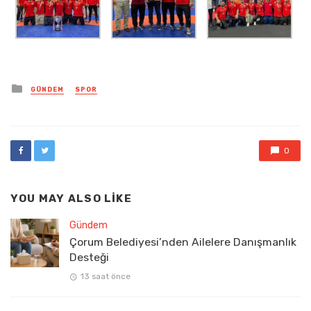
Posted
GÜNDEM
SPOR
in
0
YOU MAY ALSO LIKE
Gündem
Çorum Belediyesi’nden Ailelere Danışmanlık
Desteği
13 saat önce