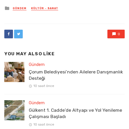
Posted
GÜNDEM
KÜLTÜR - SANAT
in
0
YOU MAY ALSO LIKE
Gündem
Çorum Belediyesi’nden Ailelere Danışmanlık
Desteği
10 saat önce
Gündem
Gülkent 1. Cadde’de Altyapı ve Yol Yenileme
Çalışması Başladı
10 saat önce