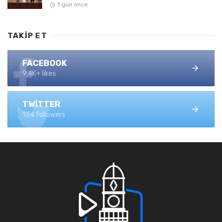
1 gün önce
TAKIP ET
FACEBOOK
9.4K+ likes
TWITTER
134 followers