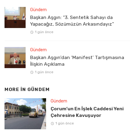
Gündem
Başkan Aşgın: “3. Sentetik Sahayı da
Yapacağız, Sözümüzün Arkasındayız”
1 gün önce
Gündem
Başkan Aşgın’dan ‘Manifest’ Tartışmasına
İlişkin Açıklama
1 gün önce
MORE IN
GÜNDEM
Gündem
Çorum’un En İşlek Caddesi Yeni
Çehresine Kavuşuyor
1 gün önce