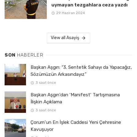
uymayan tezgahlara ceza yazdı
29 Haziran 2024
View all Asayiş
SON
HABERLER
Başkan Aşgın: “3. Sentetik Sahayı da Yapacağız,
Sözümüzün Arkasındayız”
3 saat önce
Başkan Aşgın’dan ‘Manifest’ Tartışmasına
İlişkin Açıklama
3 saat önce
Çorum’un En İşlek Caddesi Yeni Çehresine
Kavuşuyor