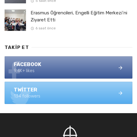
5 saat önce
Erasmus Öğrencileri, Engelli Eğitim Merkezi’ni
Ziyaret Etti
6 saat önce
TAKIP ET
FACEBOOK
9.4K+ likes
TWITTER
134 followers