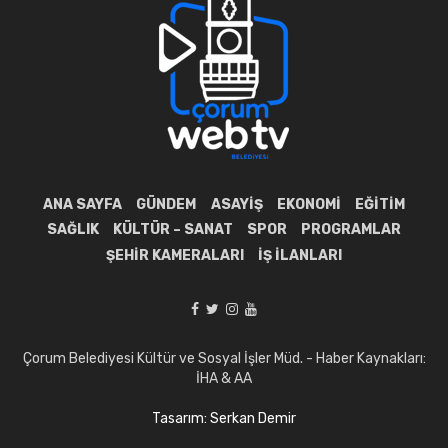
ANA SAYFA
GÜNDEM
ASAYIŞ
EKONOMI
EĞITIM
SAĞLIK
KÜLTÜR – SANAT
SPOR
PROGRAMLAR
ŞEHIR KAMERALARI
İŞ İLANLARI
Çorum Belediyesi Kültür ve Sosyal İşler Müd. - Haber Kaynakları:
İHA & AA
Tasarım: Serkan Demir