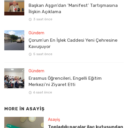
Başkan Aşgın’dan ‘Manifest’ Tartışmasına
İlişkin Açıklama
3 saat önce
Gündem
Çorum’un En İşlek Caddesi Yeni Çehresine
Kavuşuyor
5 saat önce
Gündem
Erasmus Öğrencileri, Engelli Eğitim
Merkezi’ni Ziyaret Etti
6 saat önce
MORE IN
ASAYIŞ
Asayiş
Topladığı paralar ilaç kutusundan