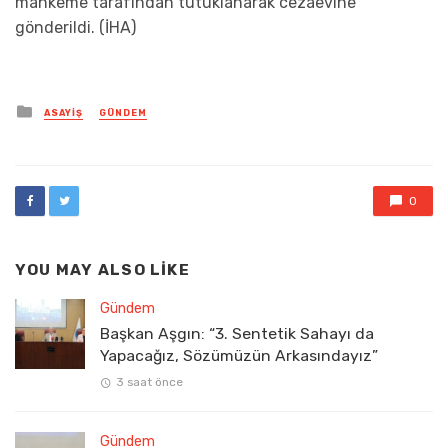
mahkeme tarafından tutuklanarak cezaevine
gönderildi. (İHA)
Posted
ASAYIŞ
GÜNDEM
in
0
YOU MAY ALSO LIKE
Gündem
Başkan Aşgın: “3. Sentetik Sahayı da
Yapacağız, Sözümüzün Arkasındayız”
3 saat önce
Gündem