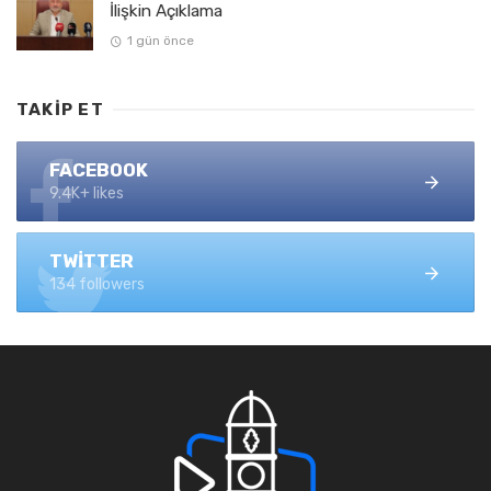
İlişkin Açıklama
1 gün önce
TAKIP ET
FACEBOOK
9.4K+ likes
TWITTER
134 followers