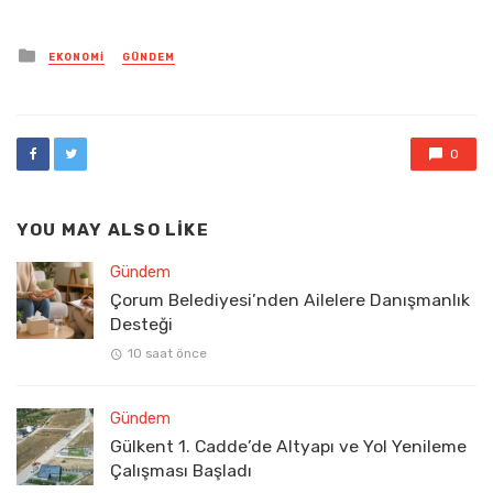
Posted
EKONOMI
GÜNDEM
in
0
YOU MAY ALSO LIKE
Gündem
Çorum Belediyesi’nden Ailelere Danışmanlık
Desteği
10 saat önce
Gündem
Gülkent 1. Cadde’de Altyapı ve Yol Yenileme
Çalışması Başladı