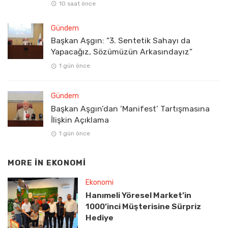
10 saat önce
Gündem
Başkan Aşgın: “3. Sentetik Sahayı da
Yapacağız, Sözümüzün Arkasındayız”
1 gün önce
Gündem
Başkan Aşgın’dan ‘Manifest’ Tartışmasına
İlişkin Açıklama
1 gün önce
MORE IN
EKONOMI
Ekonomi
Hanımeli Yöresel Market’in
1000’inci Müşterisine Sürpriz
Hediye