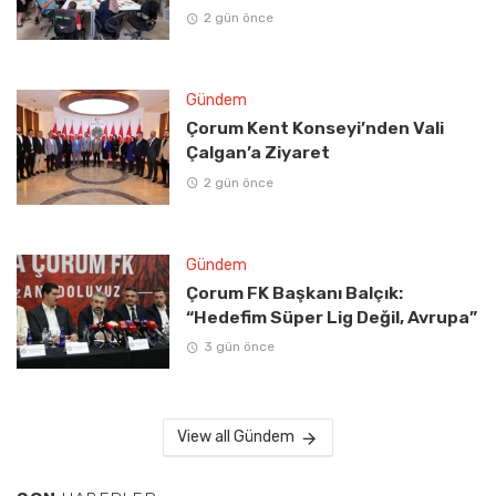
2 gün önce
Gündem
Çorum Kent Konseyi’nden Vali
Çalgan’a Ziyaret
2 gün önce
Gündem
Çorum FK Başkanı Balçık:
“Hedefim Süper Lig Değil, Avrupa”
3 gün önce
View all Gündem