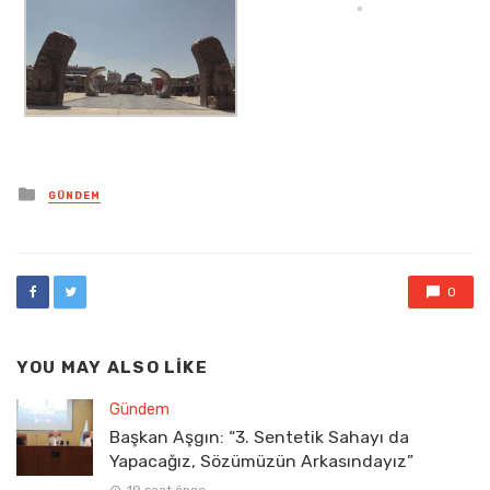
Posted
GÜNDEM
in
0
YOU MAY ALSO LIKE
Gündem
Başkan Aşgın: “3. Sentetik Sahayı da
Yapacağız, Sözümüzün Arkasındayız”