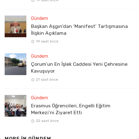
19 saat önce
Gündem
Başkan Aşgın’dan ‘Manifest’ Tartışmasına
İlişkin Açıklama
19 saat önce
Gündem
Çorum’un En İşlek Caddesi Yeni Çehresine
Kavuşuyor
21 saat önce
Gündem
Erasmus Öğrencileri, Engelli Eğitim
Merkezi’ni Ziyaret Etti
22 saat önce
MORE IN
GÜNDEM