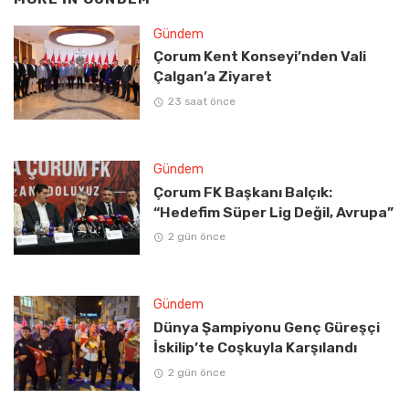
Gündem
Çorum Kent Konseyi’nden Vali
Çalgan’a Ziyaret
23 saat önce
Gündem
Çorum FK Başkanı Balçık:
“Hedefim Süper Lig Değil, Avrupa”
2 gün önce
Gündem
Dünya Şampiyonu Genç Güreşçi
İskilip’te Coşkuyla Karşılandı
2 gün önce