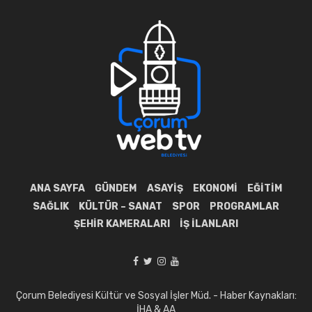
ANA SAYFA
GÜNDEM
ASAYIŞ
EKONOMI
EĞITIM
SAĞLIK
KÜLTÜR – SANAT
SPOR
PROGRAMLAR
ŞEHIR KAMERALARI
İŞ İLANLARI
Çorum Belediyesi Kültür ve Sosyal İşler Müd. - Haber Kaynakları:
İHA & AA