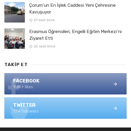
Çorum’un En İşlek Caddesi Yeni Çehresine
Kavuşuyor
21 saat önce
Erasmus Öğrencileri, Engelli Eğitim Merkezi’ni
Ziyaret Etti
22 saat önce
TAKIP ET
FACEBOOK
9.4K+ likes
TWITTER
134 followers