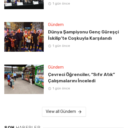
1 gün önce
Gündem
Dünya Şampiyonu Genç Güreşçi
İskilip’te Coşkuyla Karşılandı
1 gün önce
Gündem
Çevreci Öğrenciler, “Sıfır Atık”
Çalışmalarını İnceledi
1 gün önce
View all Gündem
SON
HABERLER