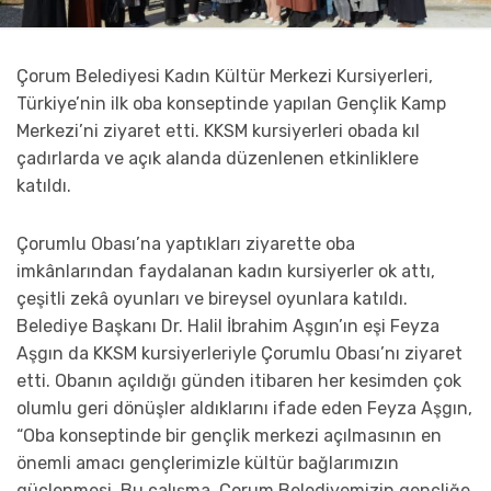
Çorum Belediyesi Kadın Kültür Merkezi Kursiyerleri,
Türkiye’nin ilk oba konseptinde yapılan Gençlik Kamp
Merkezi’ni ziyaret etti. KKSM kursiyerleri obada kıl
çadırlarda ve açık alanda düzenlenen etkinliklere
katıldı.
Çorumlu Obası’na yaptıkları ziyarette oba
imkânlarından faydalanan kadın kursiyerler ok attı,
çeşitli zekâ oyunları ve bireysel oyunlara katıldı.
Belediye Başkanı Dr. Halil İbrahim Aşgın’ın eşi Feyza
Aşgın da KKSM kursiyerleriyle Çorumlu Obası’nı ziyaret
etti. Obanın açıldığı günden itibaren her kesimden çok
olumlu geri dönüşler aldıklarını ifade eden Feyza Aşgın,
“Oba konseptinde bir gençlik merkezi açılmasının en
önemli amacı gençlerimizle kültür bağlarımızın
güçlenmesi. Bu çalışma, Çorum Belediyemizin gençliğe,