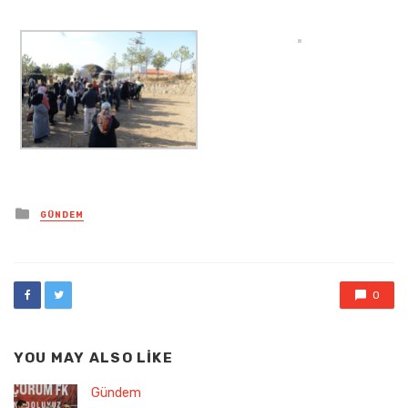
Posted
GÜNDEM
in
0
YOU MAY ALSO LIKE
Gündem