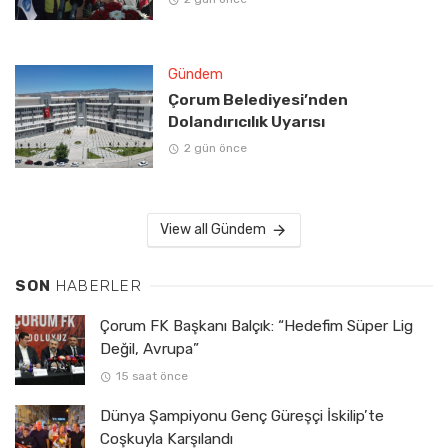
Gündem
Çorum Belediyesi’nden
Dolandırıcılık Uyarısı
2 gün önce
View all Gündem
SON
HABERLER
Çorum FK Başkanı Balçık: “Hedefim Süper Lig
Değil, Avrupa”
15 saat önce
Dünya Şampiyonu Genç Güreşçi İskilip’te
Coşkuyla Karşılandı