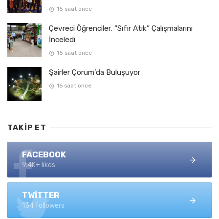
15 saat önce
Çevreci Öğrenciler, “Sıfır Atık” Çalışmalarını
İnceledi
15 saat önce
Şairler Çorum’da Buluşuyor
16 saat önce
TAKIP ET
FACEBOOK
9.4K+ likes
TWITTER
134 followers