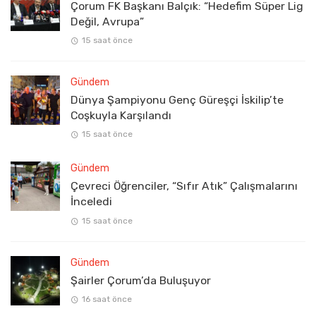
Çorum FK Başkanı Balçık: “Hedefim Süper Lig
Değil, Avrupa”
15 saat önce
Gündem
Dünya Şampiyonu Genç Güreşçi İskilip’te
Coşkuyla Karşılandı
15 saat önce
Gündem
Çevreci Öğrenciler, “Sıfır Atık” Çalışmalarını
İnceledi
15 saat önce
Gündem
Şairler Çorum’da Buluşuyor
16 saat önce