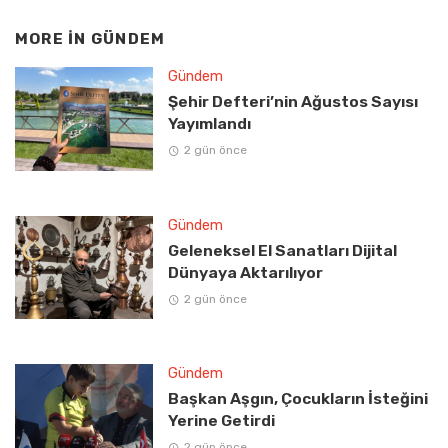
MORE IN
GÜNDEM
Gündem
Şehir Defteri’nin Ağustos Sayısı
Yayımlandı
2 gün önce
Gündem
Geleneksel El Sanatları Dijital
Dünyaya Aktarılıyor
2 gün önce
Gündem
Başkan Aşgın, Çocukların İsteğini
Yerine Getirdi
2 gün önce