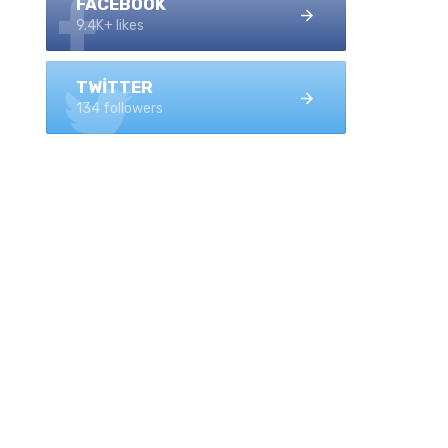
FACEBOOK
9.4K+ likes
TWITTER
134 followers