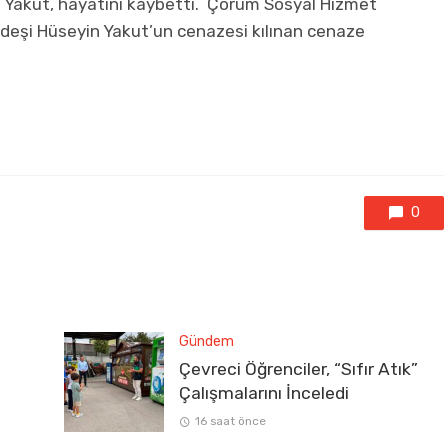
 Yakut, hayatını kaybetti. Çorum Sosyal Hizmet
eşi Hüseyin Yakut’un cenazesi kılınan cenaze
0
Gündem
Çevreci Öğrenciler, “Sıfır Atık”
Çalışmalarını İnceledi
16 saat önce