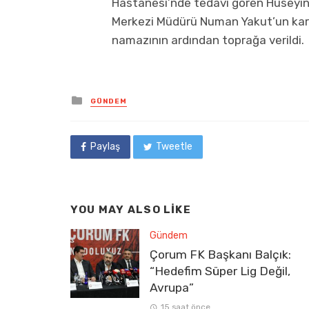
Hastanesi’nde tedavi gören Hüseyin
Merkezi Müdürü Numan Yakut’un kard
namazının ardından toprağa verildi.
Posted
GÜNDEM
in
Paylaş
Tweetle
YOU MAY ALSO LIKE
Gündem
Çorum FK Başkanı Balçık:
“Hedefim Süper Lig Değil,
Avrupa”
15 saat önce