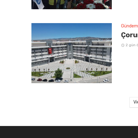
Gündem
Çorum
2 gün 
Vi