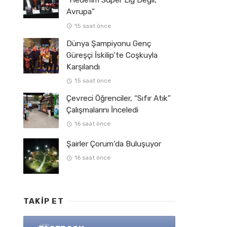
“Hedefim Süper Lig Değil,
Avrupa”
15 saat önce
Dünya Şampiyonu Genç
Güreşçi İskilip’te Coşkuyla
Karşılandı
15 saat önce
Çevreci Öğrenciler, “Sıfır Atık”
Çalışmalarını İnceledi
16 saat önce
Şairler Çorum’da Buluşuyor
16 saat önce
TAKIP ET