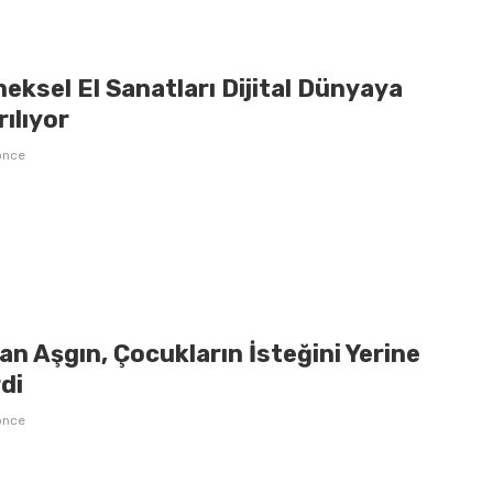
eksel El Sanatları Dijital Dünyaya
ılıyor
önce
n Aşgın, Çocukların İsteğini Yerine
di
önce