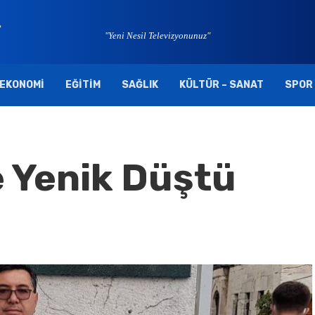
"Yeni Nesil Televizyonunuz"
EKONOMI
EĞITIM
SAĞLIK
KÜLTÜR – SANAT
SPOR
 Yenik Düştü