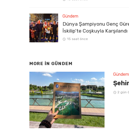
Gündem
Dünya Şampiyonu Genç Gür
İskilip’te Coşkuyla Karşılandı
15 saat önce
MORE IN
GÜNDEM
Gündem
Şehir
2 gün 