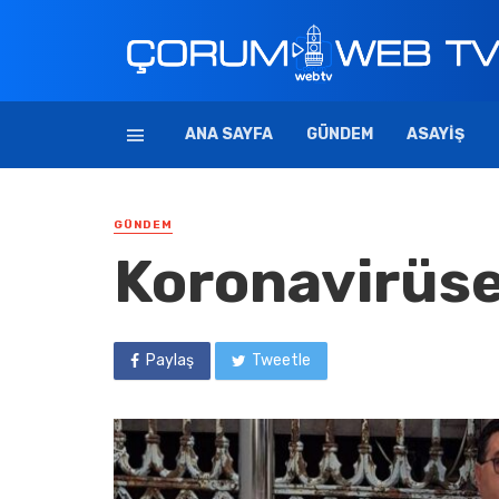
ANA SAYFA
GÜNDEM
ASAYIŞ
GÜNDEM
Koronavirüse
Paylaş
Tweetle