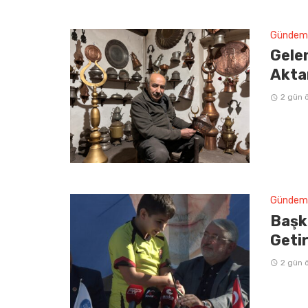
Gündem
Gelen
Aktar
2 gün 
Gündem
Başka
Getir
2 gün 