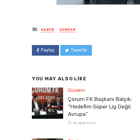
Posted
ASAYIŞ
GÜNDEM
in
Paylaş
Tweetle
YOU MAY ALSO LIKE
Gündem
Çorum FK Başkanı Balçık:
“Hedefim Süper Lig Değil,
Avrupa”
10 saat önce