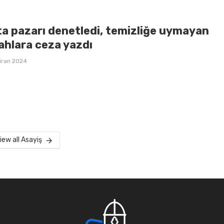
ta pazarı denetledi, temizliğe uymayan
ahlara ceza yazdı
iran 2024
iew all Asayiş