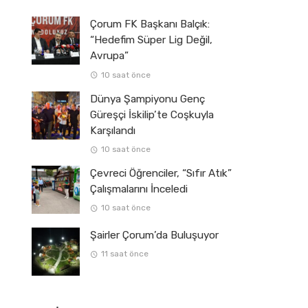
Çorum FK Başkanı Balçık:
“Hedefim Süper Lig Değil,
Avrupa”
10 saat önce
Dünya Şampiyonu Genç
Güreşçi İskilip’te Coşkuyla
Karşılandı
10 saat önce
Çevreci Öğrenciler, “Sıfır Atık”
Çalışmalarını İnceledi
10 saat önce
Şairler Çorum’da Buluşuyor
11 saat önce