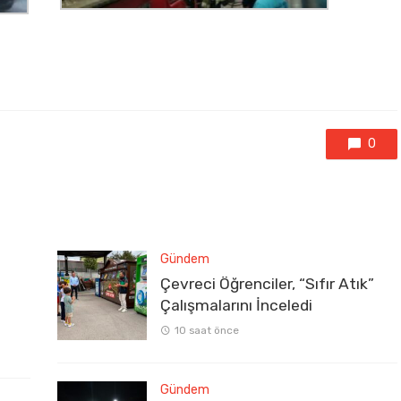
0
Gündem
Çevreci Öğrenciler, “Sıfır Atık”
Çalışmalarını İnceledi
10 saat önce
Gündem