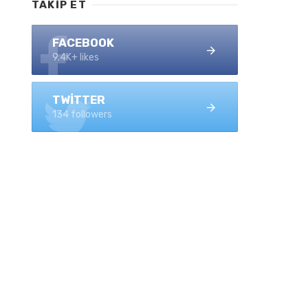
TAKIP ET
FACEBOOK
9.4K+ likes
TWITTER
134 followers