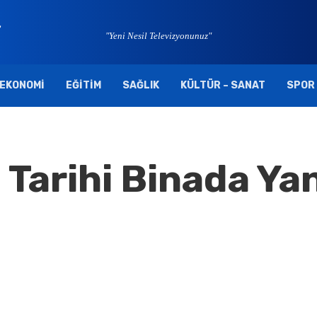
"Yeni Nesil Televizyonunuz"
EKONOMI
EĞITIM
SAĞLIK
KÜLTÜR – SANAT
SPOR
ı Tarihi Binada Ya