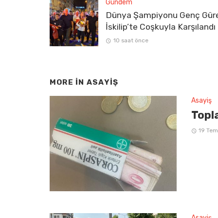
Gündem
Dünya Şampiyonu Genç Gür
İskilip’te Coşkuyla Karşılandı
10 saat önce
MORE IN
ASAYIŞ
Asayiş
Topla
19 Te
Asayiş