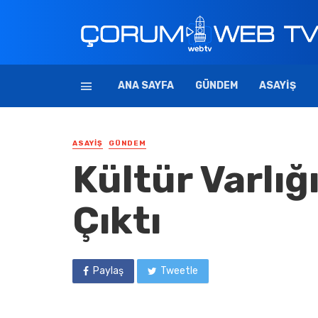
ANA SAYFA
GÜNDEM
ASAYIŞ
ASAYIŞ
GÜNDEM
Kültür Varlığ
Çıktı
Paylaş
Tweetle