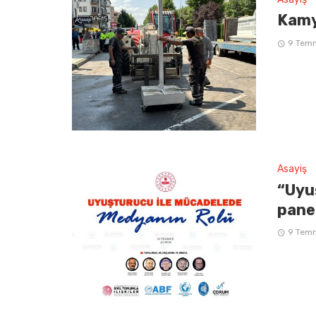
Kamy
9 Tem
Asayiş
“Uyu
pane
9 Tem