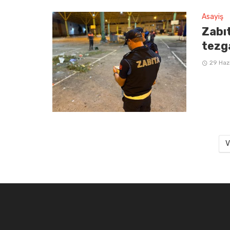
Asayiş
Zabı
tezg
29 Haz
V