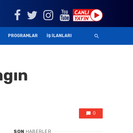
PROGRAMLAR
İŞ İLANLARI
ngın
0
SON
HABERLER