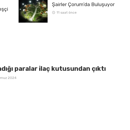
Şairler Çorum’da Buluşuyor
eşçi
11 saat önce
dığı paralar ilaç kutusundan çıktı
mmuz 2024