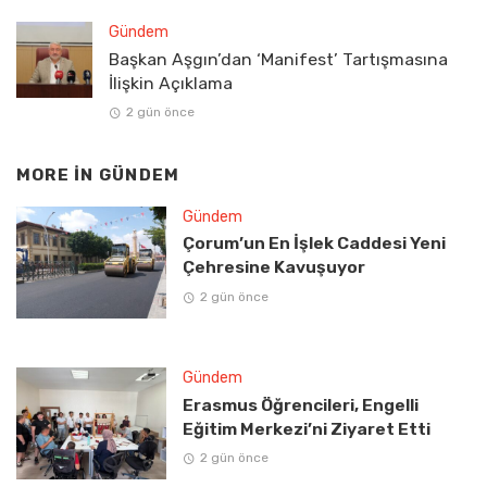
Gündem
Başkan Aşgın’dan ‘Manifest’ Tartışmasına
İlişkin Açıklama
2 gün önce
MORE IN
GÜNDEM
Gündem
Çorum’un En İşlek Caddesi Yeni
Çehresine Kavuşuyor
2 gün önce
Gündem
Erasmus Öğrencileri, Engelli
Eğitim Merkezi’ni Ziyaret Etti
2 gün önce