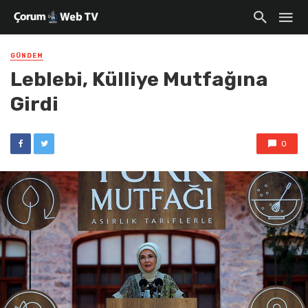
GÜNDEM
Leblebi, Külliye Mutfağına
Girdi
0