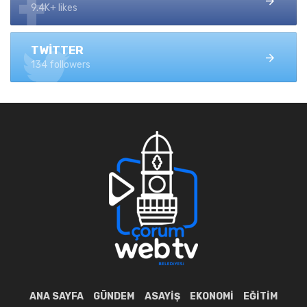
9.4K+ likes
TWITTER
134 followers
ANA SAYFA
GÜNDEM
ASAYIŞ
EKONOMI
EĞITIM