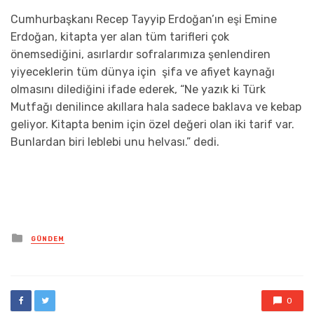
Cumhurbaşkanı Recep Tayyip Erdoğan’ın eşi Emine
Erdoğan, kitapta yer alan tüm tarifleri çok
önemsediğini, asırlardır sofralarımıza şenlendiren
yiyeceklerin tüm dünya için şifa ve afiyet kaynağı
olmasını dilediğini ifade ederek, “Ne yazık ki Türk
Mutfağı denilince akıllara hala sadece baklava ve kebap
geliyor. Kitapta benim için özel değeri olan iki tarif var.
Bunlardan biri leblebi unu helvası.” dedi.
Posted
GÜNDEM
in
0