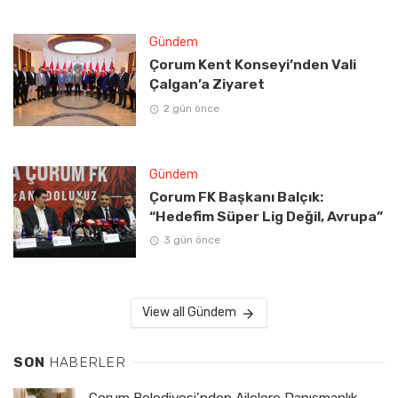
Gündem
Çorum Kent Konseyi’nden Vali
Çalgan’a Ziyaret
2 gün önce
Gündem
Çorum FK Başkanı Balçık:
“Hedefim Süper Lig Değil, Avrupa”
3 gün önce
View all Gündem
SON
HABERLER