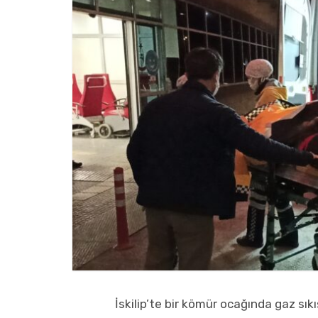
İskilip’te bir kömür ocağında gaz s