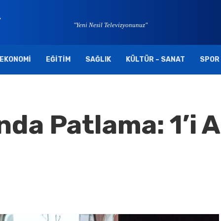
"Yeni Nesil Televizyonunuz"
EKONOMI
EĞITIM
SAĞLIK
KÜLTÜR – SANAT
SPOR
da Patlama: 1’i A