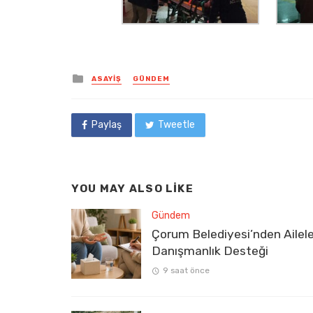
Posted
ASAYIŞ
GÜNDEM
in
Paylaş
Tweetle
YOU MAY ALSO LIKE
Gündem
Çorum Belediyesi’nden Ailel
Danışmanlık Desteği
9 saat önce