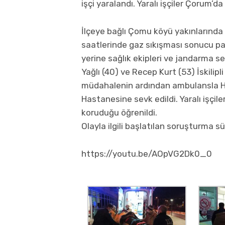
işçi yaralandı. Yaralı işçiler Çorum’da
İlçeye bağlı Çomu köyü yakınlarınd
saatlerinde gaz sıkışması sonucu p
yerine sağlık ekipleri ve jandarma s
Yağlı (40) ve Recep Kurt (53) İskilip
müdahalenin ardından ambulansla Hit
Hastanesine sevk edildi. Yaralı işçil
koruduğu öğrenildi.
Olayla ilgili başlatılan soruşturma sü
https://youtu.be/AOpVG2Dk0_0