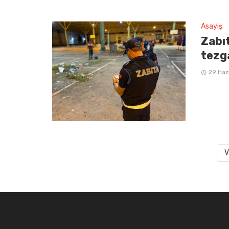
Asayiş
Zabı
tezg
29 Haz
V