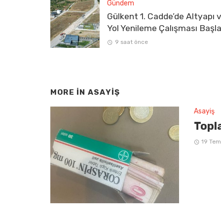
Gündem
Gülkent 1. Cadde’de Altyapı 
Yol Yenileme Çalışması Başla
9 saat önce
MORE IN
ASAYIŞ
Asayiş
Topla
19 Te