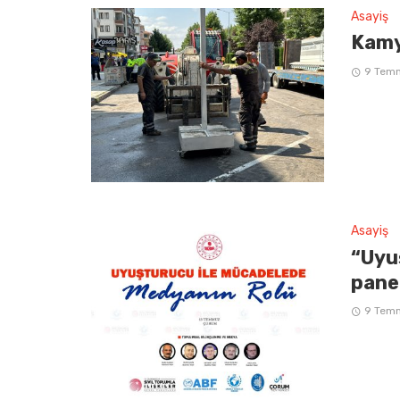
Asayiş
Kamy
9 Tem
Asayiş
“Uyu
pane
9 Tem