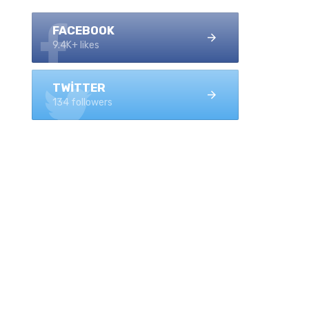
FACEBOOK
9.4K+ likes
TWITTER
134 followers