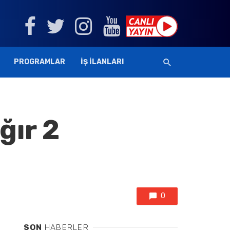
PROGRAMLAR
İŞ İLANLARI
ğır 2
0
SON
HABERLER