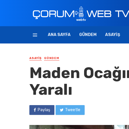
ANA SAYFA
GÜNDEM
ASAYIŞ
ASAYIŞ
GÜNDEM
Maden Ocağın
Yaralı
Paylaş
Tweetle