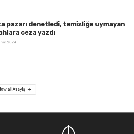
ta pazarı denetledi, temizliğe uymayan
ahlara ceza yazdı
iran 2024
iew all Asayiş