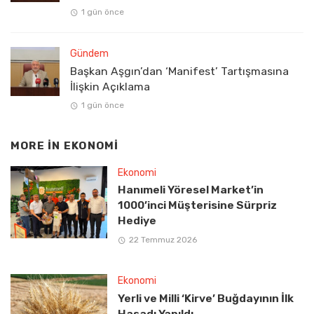
1 gün önce
Gündem
Başkan Aşgın’dan ‘Manifest’ Tartışmasına
İlişkin Açıklama
1 gün önce
MORE IN
EKONOMI
Ekonomi
Hanımeli Yöresel Market’in
1000’inci Müşterisine Sürpriz
Hediye
22 Temmuz 2026
Ekonomi
Yerli ve Milli ‘Kirve’ Buğdayının İlk
Hasadı Yapıldı