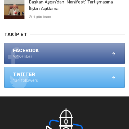
Başkan Aşgın’dan ‘Manifest’ Tartışmasına
İlişkin Açıklama
1 gün önce
TAKIP ET
FACEBOOK
9.4K+ likes
TWITTER
134 followers