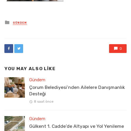
Posted
GÜNDEM
in
0
YOU MAY ALSO LIKE
Gündem
Çorum Belediyesi’nden Ailelere Danışmanlık
Desteği
8 saat önce
Gündem
Gülkent 1. Cadde’de Altyapı ve Yol Yenileme