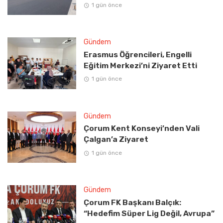
1 gün önce
Gündem
Erasmus Öğrencileri, Engelli
Eğitim Merkezi’ni Ziyaret Etti
1 gün önce
Gündem
Çorum Kent Konseyi’nden Vali
Çalgan’a Ziyaret
1 gün önce
Gündem
Çorum FK Başkanı Balçık:
“Hedefim Süper Lig Değil, Avrupa”