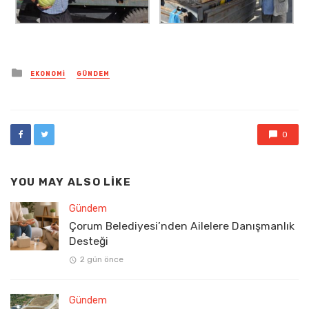
Posted
EKONOMI
GÜNDEM
in
0
YOU MAY ALSO LIKE
Gündem
Çorum Belediyesi’nden Ailelere Danışmanlık
Desteği
2 gün önce
Gündem