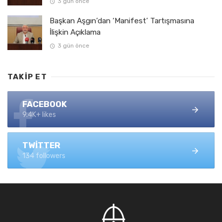
3 gün önce
Başkan Aşgın’dan ‘Manifest’ Tartışmasına
İlişkin Açıklama
3 gün önce
TAKIP ET
FACEBOOK
9.4K+ likes
TWITTER
134 followers