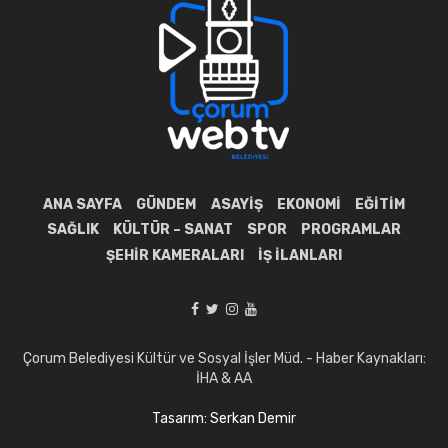
ANA SAYFA
GÜNDEM
ASAYIŞ
EKONOMI
EĞITIM
SAĞLIK
KÜLTÜR – SANAT
SPOR
PROGRAMLAR
ŞEHIR KAMERALARI
İŞ İLANLARI
Çorum Belediyesi Kültür ve Sosyal İşler Müd. - Haber Kaynakları:
İHA & AA
Tasarım: Serkan Demir