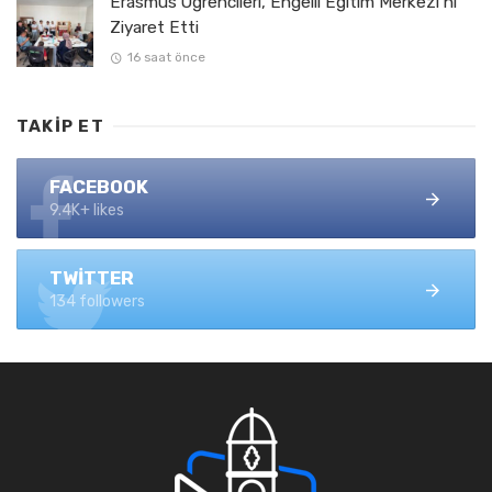
Erasmus Öğrencileri, Engelli Eğitim Merkezi’ni
Ziyaret Etti
16 saat önce
TAKIP ET
FACEBOOK
9.4K+ likes
TWITTER
134 followers