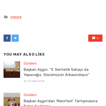
Posted
GÜNDEM
in
0
YOU MAY ALSO LIKE
Gündem
Başkan Aşgın: “3. Sentetik Sahayı da
Yapacağız, Sözümüzün Arkasındayız”
13 saat önce
Gündem
Başkan Aşgın’dan ‘Manifest’ Tartışmasına