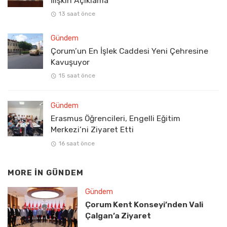
İlişkin Açıklama
13 saat önce
Gündem
Çorum’un En İşlek Caddesi Yeni Çehresine
Kavuşuyor
15 saat önce
Gündem
Erasmus Öğrencileri, Engelli Eğitim
Merkezi’ni Ziyaret Etti
16 saat önce
MORE IN
GÜNDEM
Gündem
Çorum Kent Konseyi’nden Vali
Çalgan’a Ziyaret