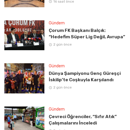
16 saat önce
Gündem
Çorum FK Başkanı Balçık:
“Hedefim Süper Lig Değil, Avrupa”
2 gün önce
Gündem
Dünya Şampiyonu Genç Güreşçi
İskilip’te Coşkuyla Karşılandı
2 gün önce
Gündem
Çevreci Öğrenciler, “Sıfır Atık”
Çalışmalarını İnceledi