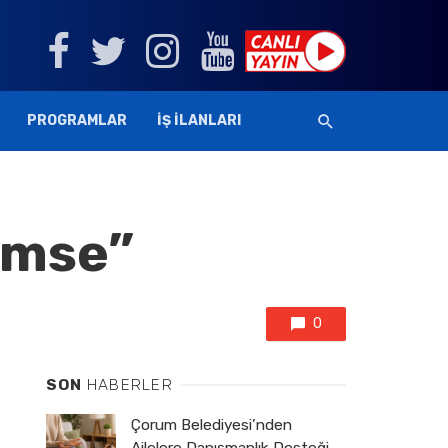
PROGRAMLAR
İŞ İLANLARI
lümse”
0
SON
HABERLER
Çorum Belediyesi’nden