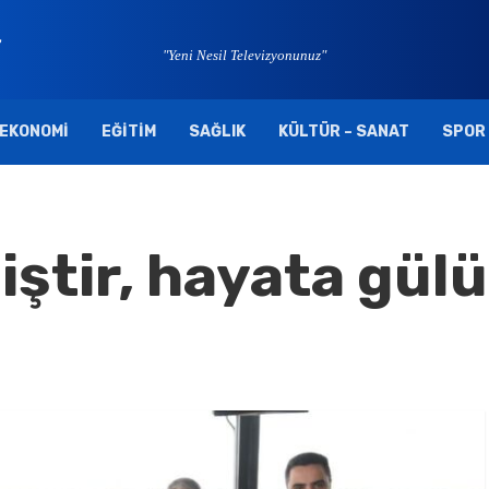
"Yeni Nesil Televizyonunuz"
EKONOMI
EĞITIM
SAĞLIK
KÜLTÜR – SANAT
SPOR
iştir, hayata gü