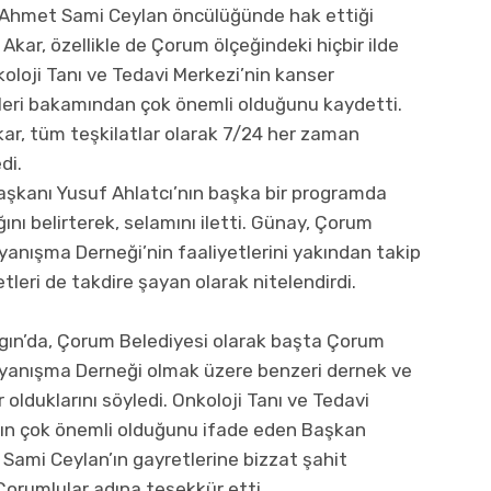
i Ahmet Sami Ceylan öncülüğünde hak ettiği
. Akar, özellikle de Çorum ölçeğindeki hiçbir ilde
oji Tanı ve Tedavi Merkezi’nin kanser
leri bakamından çok önemli olduğunu kaydetti.
kar, tüm teşkilatlar olarak 7/24 her zaman
di.
 Başkanı Yusuf Ahlatcı’nın başka bir programda
nı belirterek, selamını iletti. Günay, Çorum
anışma Derneği’nin faaliyetlerini yakından takip
etleri de takdire şayan olarak nitelendirdi.
Aşgın’da, Çorum Belediyesi olarak başta Çorum
yanışma Derneği olmak üzere benzeri dernek ve
olduklarını söyledi. Onkoloji Tanı ve Tedavi
nın çok önemli olduğunu ifade eden Başkan
t Sami Ceylan’ın gayretlerine bizzat şahit
Çorumlular adına teşekkür etti.