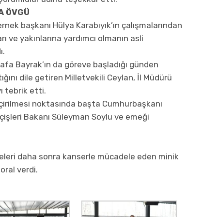
A ÖVGÜ
ernek başkanı Hülya Karabıyık’ın çalışmalarından
ı ve yakınlarına yardımcı olmanın asli
ı.
ustafa Bayrak’ın da göreve başladığı günden
ığını dile getiren Milletvekili Ceylan, İl Müdürü
 tebrik etti.
eçirilmesi noktasında başta Cumhurbaşkanı
çişleri Bakanı Süleyman Soylu ve emeği
yeleri daha sonra kanserle mücadele eden minik
ral verdi.