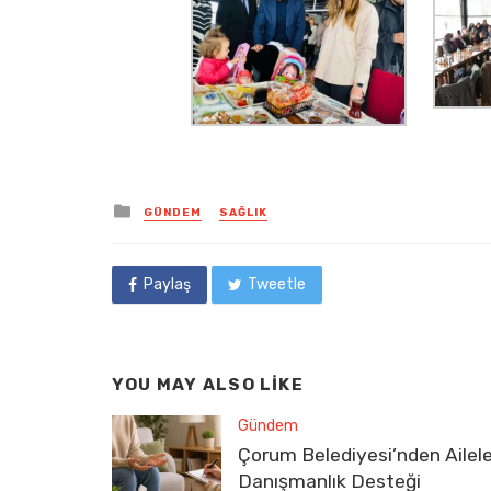
Posted
GÜNDEM
SAĞLIK
in
Paylaş
Tweetle
YOU MAY ALSO LIKE
Gündem
Çorum Belediyesi’nden Ailel
Danışmanlık Desteği