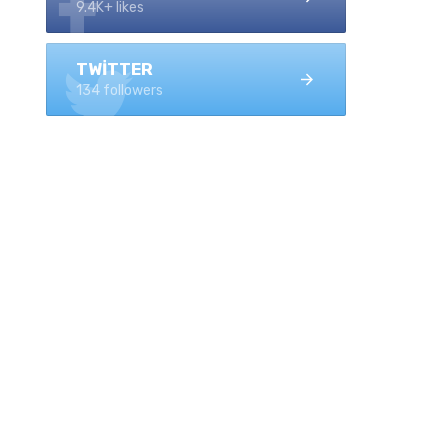
9.4K+ likes
TWITTER
134 followers