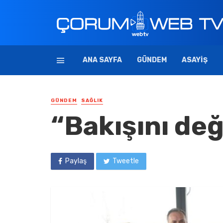
ANA SAYFA
GÜNDEM
ASAYIŞ
GÜNDEM
SAĞLIK
“Bakışını değ
Paylaş
Tweetle