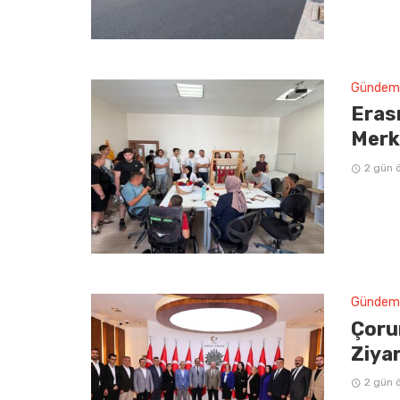
Gündem
Erasm
Merke
2 gün 
Gündem
Çoru
Ziya
2 gün 