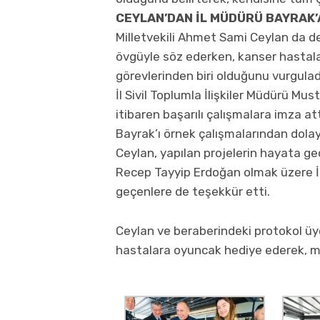
CEYLAN’DAN İL MÜDÜRÜ BAYRAK’
Milletvekili Ahmet Sami Ceylan da d
övgüyle söz ederken, kanser hastalar
görevlerinden biri olduğunu vurgulad
İl Sivil Toplumla İlişkiler Müdürü M
itibaren başarılı çalışmalara imza att
Bayrak’ı örnek çalışmalarından dolayı
Ceylan, yapılan projelerin hayata g
Recep Tayyip Erdoğan olmak üzere İ
geçenlere de teşekkür etti.
Ceylan ve beraberindeki protokol ü
hastalara oyuncak hediye ederek, mo