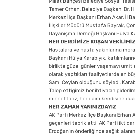
Millet Bahçesi Belediye Sosyal Tesi
Tamer Orhan, Belediye Başkanı Dr. Ha
Merkez İlçe Başkanı Erhan Akar, İl Ba
İlişkiler Müdürü Mustafa Bayrak, Ço
Dayanışma Derneği Başkanı Hülya Kara
HER DERDİMİZE KOŞAN VEKİLİMİ
Hastalara ve hasta yakınlarına mo
Başkanı Hülya Karabıyık, katılımları
birlikte güzel günler yaşamayı ümit e
olarak yaptıkları faaliyetlerde en bü
Sami Ceylan olduğunu söyledi. Karabı
Talep ettiğimiz her ihtiyacın gideril
minnettarız, her daim kendisine dua 
HER ZAMAN YANINIZDAYIZ
AK Parti Merkez İlçe Başkanı Erhan A
geçenleri tebrik etti. AK Parti ikt
Erdoğan’ın önderliğinde sağlık alanın