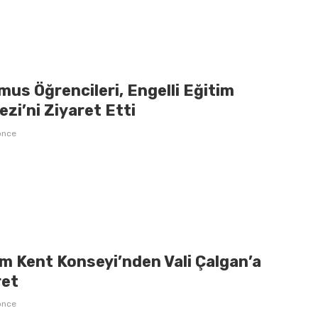
us Öğrencileri, Engelli Eğitim
zi’ni Ziyaret Etti
önce
m Kent Konseyi’nden Vali Çalgan’a
ret
önce