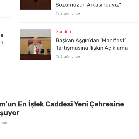
Sözümüzün Arkasındayız”
2 gün önce
Gündem
ve
Başkan Aşgın’dan ‘Manifest’
dı
Tartışmasına İlişkin Açıklama
2 gün önce
m’un En İşlek Caddesi Yeni Çehresine
şuyor
önce