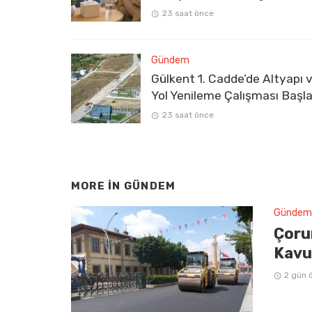
23 saat önce
Gündem
Gülkent 1. Cadde’de Altyapı 
Yol Yenileme Çalışması Başla
23 saat önce
MORE IN
GÜNDEM
Gündem
Çoru
Kavu
2 gün 