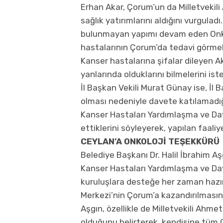
Erhan Akar, Çorum’un da Milletvekil
sağlık yatırımlarını aldığını vurguladı
bulunmayan yapımı devam eden Onkol
hastalarının Çorum’da tedavi görme
Kanser hastalarına şifalar dileyen A
yanlarında olduklarını bilmelerini iste
İl Başkan Vekili Murat Günay ise, İl
olması nedeniyle davete katılamadığı
Kanser Hastaları Yardımlaşma ve Day
ettiklerini söyleyerek, yapılan faaliy
CEYLAN’A ONKOLOJİ TEŞEKKÜRÜ
Belediye Başkanı Dr. Halil İbrahim 
Kanser Hastaları Yardımlaşma ve Da
kuruluşlara desteğe her zaman hazır 
Merkezi’nin Çorum’a kazandırılması
Aşgın, özellikle de Milletvekili Ahme
olduğunu belirterek, kendisine tüm 