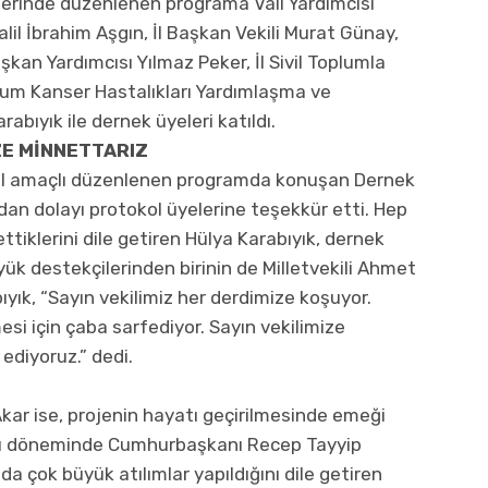
slerinde düzenlenen programa Vali Yardımcısı
lil İbrahim Aşgın, İl Başkan Vekili Murat Günay,
şkan Yardımcısı Yılmaz Peker, İl Sivil Toplumla
rum Kanser Hastalıkları Yardımlaşma ve
bıyık ile dernek üyeleri katıldı.
ZE MİNNETTARIZ
ral amaçlı düzenlenen programda konuşan Dernek
ndan dolayı protokol üyelerine teşekkür etti. Hep
ttiklerini dile getiren Hülya Karabıyık, dernek
yük destekçilerinden birinin de Milletvekili Ahmet
yık, “Sayın vekilimiz her derdimize koşuyor.
mesi için çaba sarfediyor. Sayın vekilimize
ediyoruz.” dedi.
kar ise, projenin hayatı geçirilmesinde emeği
idarı döneminde Cumhurbaşkanı Recep Tayyip
da çok büyük atılımlar yapıldığını dile getiren