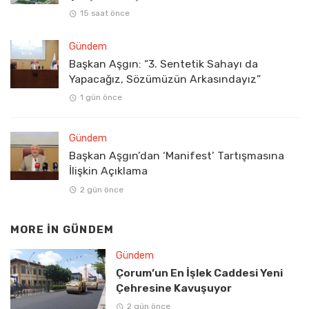
15 saat önce
Gündem
Başkan Aşgın: “3. Sentetik Sahayı da
Yapacağız, Sözümüzün Arkasındayız”
1 gün önce
Gündem
Başkan Aşgın’dan ‘Manifest’ Tartışmasına
İlişkin Açıklama
2 gün önce
MORE IN
GÜNDEM
Gündem
Çorum’un En İşlek Caddesi Yeni
Çehresine Kavuşuyor
2 gün önce