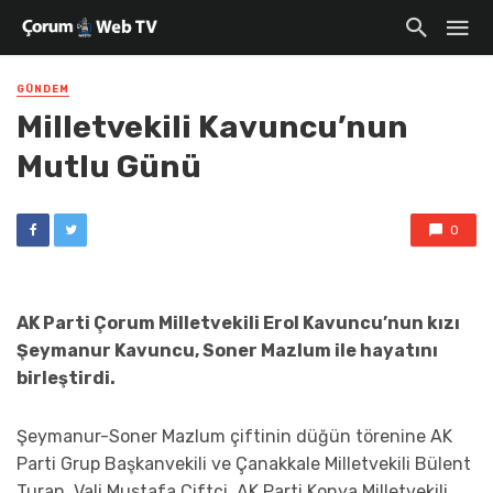
GÜNDEM
Milletvekili Kavuncu’nun
Mutlu Günü
0
AK Parti Çorum Milletvekili Erol Kavuncu’nun kızı
Şeymanur Kavuncu, Soner Mazlum ile hayatını
birleştirdi.
Şeymanur-Soner Mazlum çiftinin düğün törenine AK
Parti Grup Başkanvekili ve Çanakkale Milletvekili Bülent
Turan, Vali Mustafa Çiftçi, AK Parti Konya Milletvekili