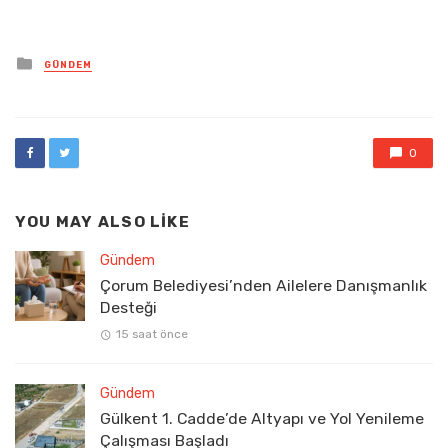
Posted
GÜNDEM
in
0
YOU MAY ALSO LIKE
Gündem
Çorum Belediyesi’nden Ailelere Danışmanlık
Desteği
15 saat önce
Gündem
Gülkent 1. Cadde’de Altyapı ve Yol Yenileme
Çalışması Başladı