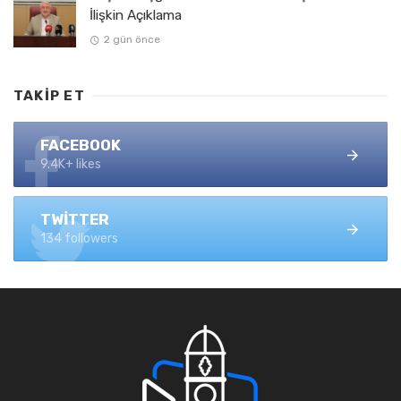
İlişkin Açıklama
2 gün önce
TAKIP ET
FACEBOOK
9.4K+ likes
TWITTER
134 followers