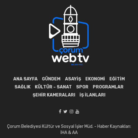
ANA SAYFA
GÜNDEM
ASAYIŞ
EKONOMI
EĞITIM
SAĞLIK
KÜLTÜR – SANAT
SPOR
PROGRAMLAR
ŞEHIR KAMERALARI
İŞ İLANLARI
Çorum Belediyesi Kültür ve Sosyal İşler Müd. - Haber Kaynakları:
İHA & AA