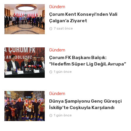
Gündem
Çorum Kent Konseyi’nden Vali
Çalgan’a Ziyaret
7 saat önce
Gündem
Çorum FK Başkanı Balçık:
“Hedefim Süper Lig Değil, Avrupa”
1 gün önce
Gündem
Dünya Şampiyonu Genç Güreşçi
İskilip’te Coşkuyla Karşılandı
1 gün önce