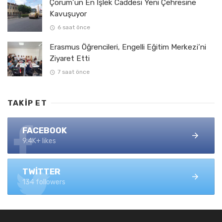
Çorum’un En İşlek Caddesi Yeni Çehresine
Kavuşuyor
6 saat önce
Erasmus Öğrencileri, Engelli Eğitim Merkezi’ni
Ziyaret Etti
7 saat önce
TAKIP ET
FACEBOOK
9.4K+ likes
TWITTER
134 followers