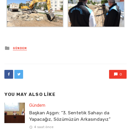
Posted
GÜNDEM
in
0
YOU MAY ALSO LIKE
Gündem
Başkan Aşgın: “3. Sentetik Sahayı da
Yapacağız, Sözümüzün Arkasındayız”
4 saat önce