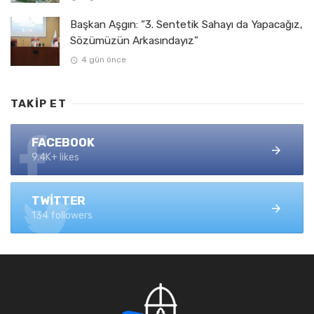
Başkan Aşgın: “3. Sentetik Sahayı da Yapacağız,
Sözümüzün Arkasındayız”
4 gün önce
TAKIP ET
FACEBOOK
9.4K+ likes
TWITTER
134 followers