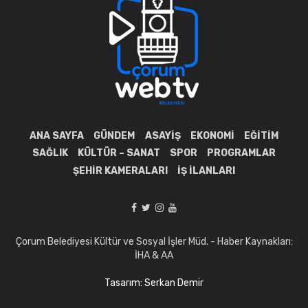
ANA SAYFA
GÜNDEM
ASAYIŞ
EKONOMI
EĞITIM
SAĞLIK
KÜLTÜR – SANAT
SPOR
PROGRAMLAR
ŞEHIR KAMERALARI
İŞ İLANLARI
Çorum Belediyesi Kültür ve Sosyal İşler Müd. - Haber Kaynakları:
İHA & AA
Tasarım: Serkan Demir