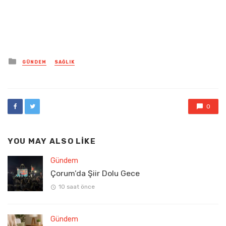
Posted
GÜNDEM
SAĞLIK
in
0
YOU MAY ALSO LIKE
Gündem
Çorum’da Şiir Dolu Gece
10 saat önce
Gündem