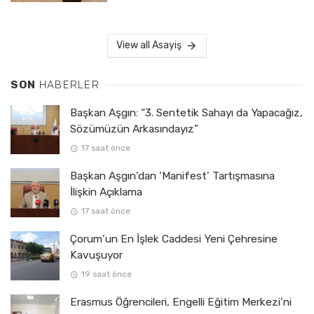
View all Asayiş
SON
HABERLER
Başkan Aşgın: “3. Sentetik Sahayı da Yapacağız,
Sözümüzün Arkasındayız”
17 saat önce
Başkan Aşgın’dan ‘Manifest’ Tartışmasına
İlişkin Açıklama
17 saat önce
Çorum’un En İşlek Caddesi Yeni Çehresine
Kavuşuyor
19 saat önce
Erasmus Öğrencileri, Engelli Eğitim Merkezi’ni