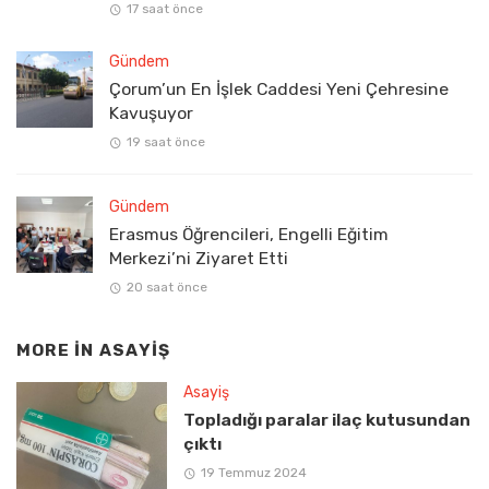
17 saat önce
Gündem
Çorum’un En İşlek Caddesi Yeni Çehresine
Kavuşuyor
19 saat önce
Gündem
Erasmus Öğrencileri, Engelli Eğitim
Merkezi’ni Ziyaret Etti
20 saat önce
MORE IN
ASAYIŞ
Asayiş
Topladığı paralar ilaç kutusundan
çıktı
19 Temmuz 2024