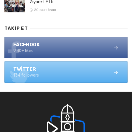
Ziyaret Etti
20 saat önce
TAKIP ET
FACEBOOK
9.4K+ likes
TWITTER
134 followers