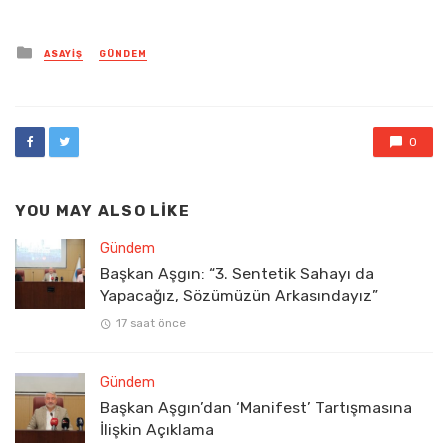
Posted
ASAYIŞ
GÜNDEM
in
0
YOU MAY ALSO LIKE
Gündem
Başkan Aşgın: “3. Sentetik Sahayı da
Yapacağız, Sözümüzün Arkasındayız”
17 saat önce
Gündem
Başkan Aşgın’dan ‘Manifest’ Tartışmasına
İlişkin Açıklama