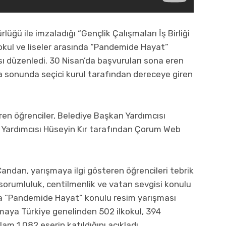
rlüğü ile imzaladığı “Gençlik Çalışmaları İş Birliği
okul ve liseler arasında “Pandemide Hayat”
ı düzenledi. 30 Nisan’da başvuruları sona eren
ma sonunda seçici kurul tarafından dereceye giren
ren öğrenciler, Belediye Başkan Yardımcısı
 Yardımcısı Hüseyin Kır tarafından Çorum Web
andan, yarışmaya ilgi gösteren öğrencileri tebrik
, sorumluluk, centilmenlik ve vatan sevgisi konulu
 da “Pandemide Hayat” konulu resim yarışması
şmaya Türkiye genelinden 502 ilkokul, 394
am 1.082 eserin katıldığını açıkladı.