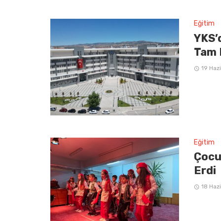
Eğitim
YKS’
Tam 
19 Haz
Eğitim
Çocu
Erdi
18 Haz