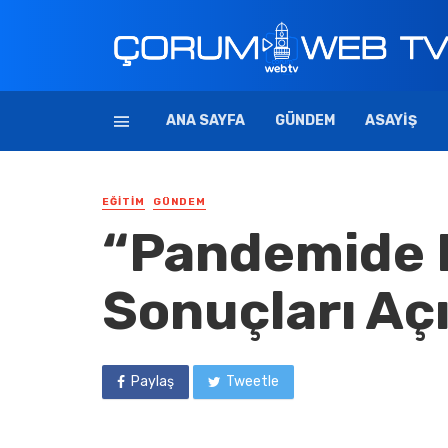
ANA SAYFA
GÜNDEM
ASAYIŞ
EĞITIM
GÜNDEM
“Pandemide 
Sonuçları Aç
Paylaş
Tweetle