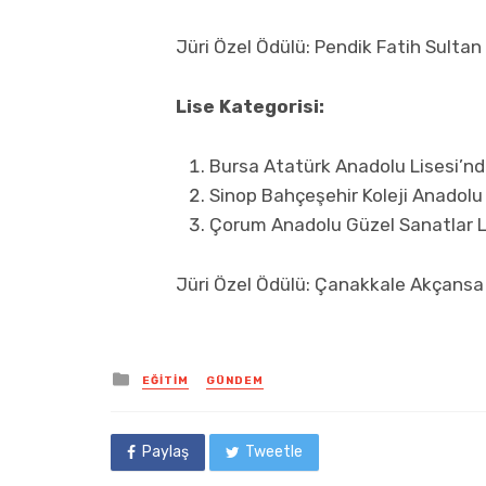
Jüri Özel Ödülü: Pendik Fatih Sult
Lise Kategorisi:
Bursa Atatürk Anadolu Lisesi’nd
Sinop Bahçeşehir Koleji Anadolu 
Çorum Anadolu Güzel Sanatlar L
Jüri Özel Ödülü: Çanakkale Akçansa
Posted
EĞITIM
GÜNDEM
in
Paylaş
Tweetle