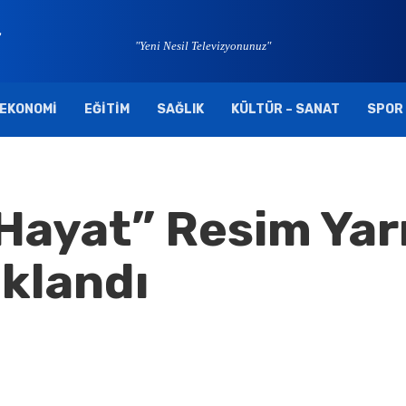
"Yeni Nesil Televizyonunuz"
EKONOMI
EĞITIM
SAĞLIK
KÜLTÜR – SANAT
SPOR
Hayat” Resim Yar
ıklandı