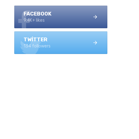
FACEBOOK
9.4K+ likes
TWITTER
134 followers