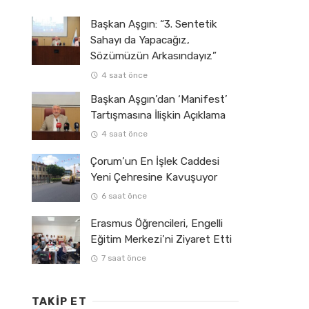
Başkan Aşgın: “3. Sentetik
Sahayı da Yapacağız,
Sözümüzün Arkasındayız”
4 saat önce
Başkan Aşgın’dan ‘Manifest’
Tartışmasına İlişkin Açıklama
4 saat önce
Çorum’un En İşlek Caddesi
Yeni Çehresine Kavuşuyor
6 saat önce
Erasmus Öğrencileri, Engelli
Eğitim Merkezi’ni Ziyaret Etti
7 saat önce
TAKIP ET