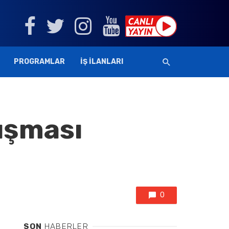
PROGRAMLAR
İŞ İLANLARI
ışması
0
SON
HABERLER