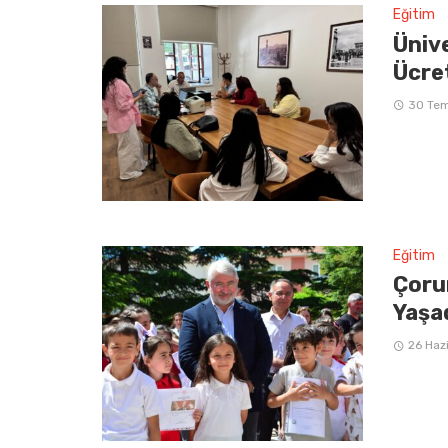
Eğitim
Üniv
Ücre
30 Te
Eğitim
Çoru
Yaşa
26 Haz