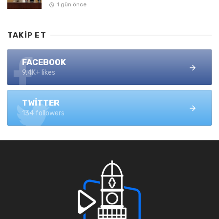
1 gün önce
TAKIP ET
FACEBOOK
9.4K+ likes
TWITTER
134 followers