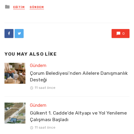
Posted
EĞITIM
GÜNDEM
in
0
YOU MAY ALSO LIKE
Gündem
Çorum Belediyesi’nden Ailelere Danışmanlık
Desteği
11 saat önce
Gündem
Gülkent 1. Cadde’de Altyapı ve Yol Yenileme
Çalışması Başladı
11 saat önce