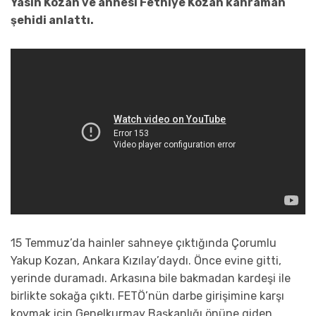
Yasin Kozan ve annesi Fethiye Kozan kahraman
şehidi anlattı.
15 Temmuz’da hainler sahneye çıktığında Çorumlu
Yakup Kozan, Ankara Kızılay’daydı. Önce evine gitti,
yerinde duramadı. Arkasına bile bakmadan kardeşi ile
birlikte sokağa çıktı. FETÖ’nün darbe girişimine karşı
koymak için Genelkurmay Başkanlığı önüne giden