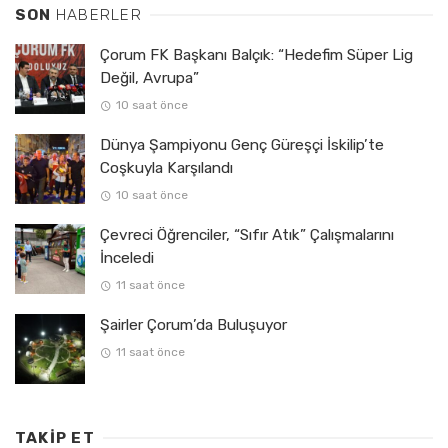
SON
HABERLER
Çorum FK Başkanı Balçık: “Hedefim Süper Lig
Değil, Avrupa”
10 saat önce
Dünya Şampiyonu Genç Güreşçi İskilip’te
Coşkuyla Karşılandı
10 saat önce
Çevreci Öğrenciler, “Sıfır Atık” Çalışmalarını
İnceledi
11 saat önce
Şairler Çorum’da Buluşuyor
11 saat önce
TAKIP ET