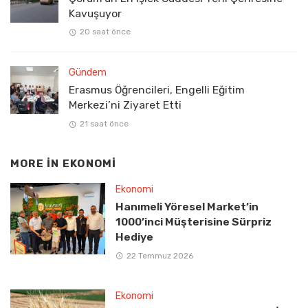
Kavuşuyor
20 saat önce
Gündem
Erasmus Öğrencileri, Engelli Eğitim
Merkezi’ni Ziyaret Etti
21 saat önce
MORE IN
EKONOMI
Ekonomi
Hanımeli Yöresel Market’in
1000’inci Müşterisine Sürpriz
Hediye
22 Temmuz 2026
Ekonomi