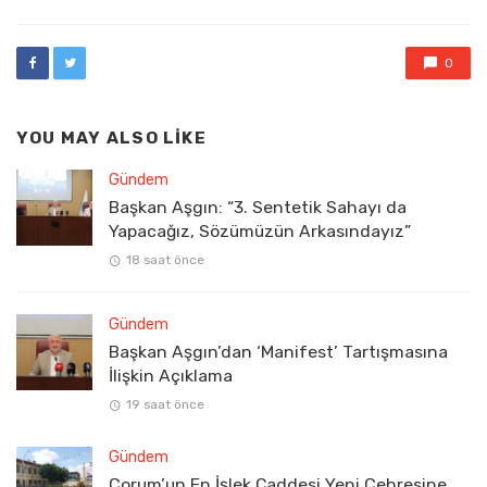
0
YOU MAY ALSO LIKE
Gündem
Başkan Aşgın: “3. Sentetik Sahayı da
Yapacağız, Sözümüzün Arkasındayız”
18 saat önce
Gündem
Başkan Aşgın’dan ‘Manifest’ Tartışmasına
İlişkin Açıklama
19 saat önce
Gündem
Çorum’un En İşlek Caddesi Yeni Çehresine