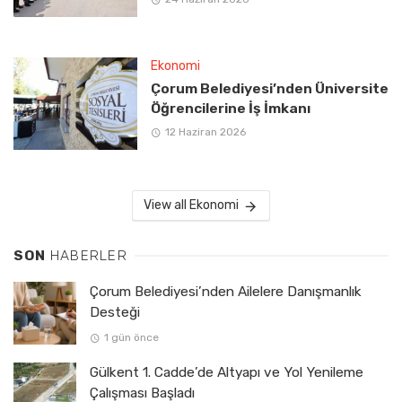
Ekonomi
Çorum Belediyesi’nden Üniversite
Öğrencilerine İş İmkanı
12 Haziran 2026
View all Ekonomi
SON
HABERLER
Çorum Belediyesi’nden Ailelere Danışmanlık
Desteği
1 gün önce
Gülkent 1. Cadde’de Altyapı ve Yol Yenileme
Çalışması Başladı