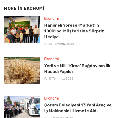
MORE IN
EKONOMI
Ekonomi
Hanımeli Yöresel Market’in
1000’inci Müşterisine Sürpriz
Hediye
22 Temmuz 2026
Ekonomi
Yerli ve Milli ‘Kirve’ Buğdayının İlk
Hasadı Yapıldı
17 Temmuz 2026
Ekonomi
Çorum Belediyesi 13 Yeni Araç ve
İş Makinesini Hizmete Aldı
24 Haziran 2026