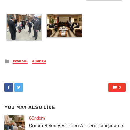
Posted
EKONOMI
GÜNDEM
in
0
YOU MAY ALSO LIKE
Gündem
Çorum Belediyesi’nden Ailelere Danışmanlık