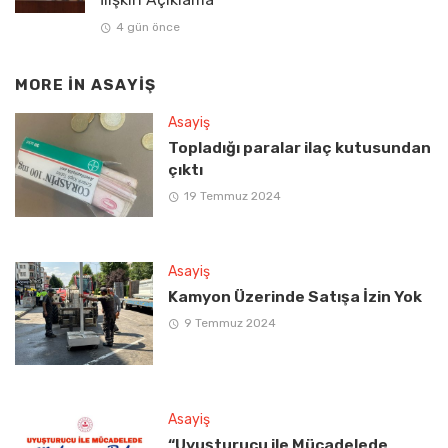
4 gün önce
MORE IN
ASAYIŞ
Asayiş
Topladığı paralar ilaç kutusundan
çıktı
19 Temmuz 2024
Asayiş
Kamyon Üzerinde Satışa İzin Yok
9 Temmuz 2024
Asayiş
“Uyuşturucu ile Mücadelede