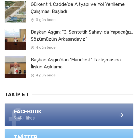
Gülkent 1. Cadde’de Altyapı ve Yol Yenileme
Çalışması Başladı
3 gün önce
Başkan Aşgın: “3. Sentetik Sahayı da Yapacağız,
Sözümüzün Arkasındayız”
4 gün önce
Başkan Aşgın’dan ‘Manifest’ Tartışmasına
İlişkin Açıklama
4 gün önce
TAKIP ET
FACEBOOK
9.4K+ likes
TWITTER