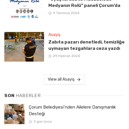
Medyanın Rolü” paneli Çorum’da
9 Temmuz 2024
Asayiş
Zabıta pazarı denetledi, temizliğe
uymayan tezgahlara ceza yazdı
29 Haziran 2024
View all Asayiş
SON
HABERLER
Çorum Belediyesi’nden Ailelere Danışmanlık
Desteği
3 gün önce