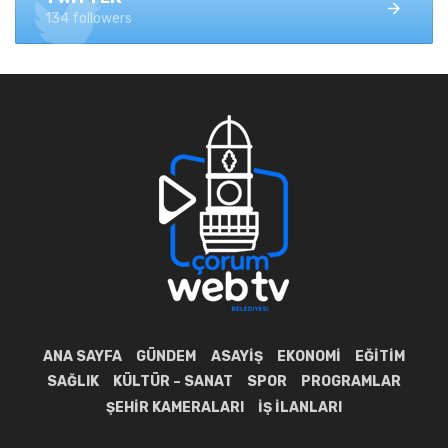
134 followers
ANA SAYFA
GÜNDEM
ASAYIŞ
EKONOMI
EĞITIM
SAĞLIK
KÜLTÜR – SANAT
SPOR
PROGRAMLAR
ŞEHIR KAMERALARI
İŞ İLANLARI