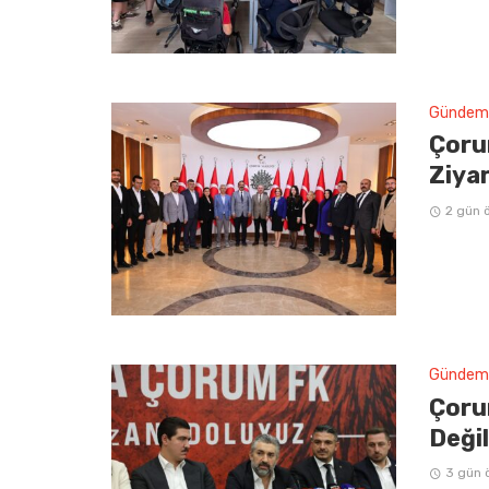
Gündem
Çoru
Ziya
2 gün 
Gündem
Çoru
Deği
3 gün 