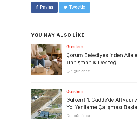
Paylaş
Tweetle
YOU MAY ALSO LIKE
Gündem
Çorum Belediyesi’nden Ailel
Danışmanlık Desteği
1 gün önce
Gündem
Gülkent 1. Cadde’de Altyapı 
Yol Yenileme Çalışması Başla
1 gün önce