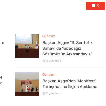
0
Gündem
ere
Başkan Aşgın: “3. Sentetik
Sahayı da Yapacağız,
Sözümüzün Arkasındayız”
2 gün önce
Gündem
ve
Başkan Aşgın’dan ‘Manifest’
dı
Tartışmasına İlişkin Açıklama
2 gün önce