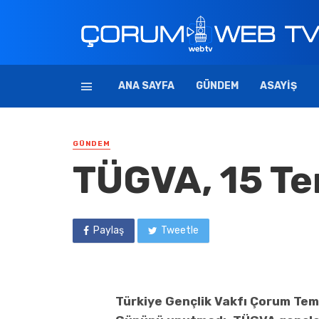
ANA SAYFA
GÜNDEM
ASAYIŞ
GÜNDEM
TÜGVA, 15 T
Paylaş
Tweetle
Türkiye Gençlik Vakfı Çorum Tems