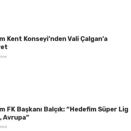
m Kent Konseyi’nden Vali Çalgan’a
ret
önce
m FK Başkanı Balçık: “Hedefim Süper Lig
l, Avrupa”
önce