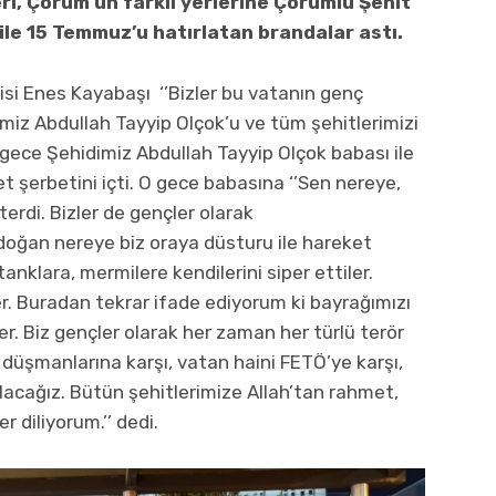
, Çorum’un farklı yerlerine Çorumlu Şehit
 ile 15 Temmuz’u hatırlatan brandalar astı.
isi Enes Kayabaşı ‘’Bizler bu vatanın genç
miz Abdullah Tayyip Olçok’u ve tüm şehitlerimizi
ece Şehidimiz Abdullah Tayyip Olçok babası ile
t şerbetini içti. O gece babasına ‘’Sen nereye,
terdi. Bizler de gençler olarak
ğan nereye biz oraya düsturu ile hareket
anklara, mermilere kendilerini siper ettiler.
. Buradan tekrar ifade ediyorum ki bayrağımızı
r. Biz gençler olarak her zaman her türlü terör
t düşmanlarına karşı, vatan haini FETÖ’ye karşı,
olacağız. Bütün şehitlerimize Allah’tan rahmet,
r diliyorum.’’ dedi.