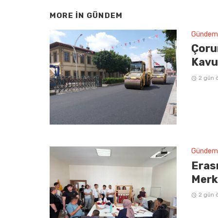
MORE IN
GÜNDEM
Gündem
Çoru
Kavu
2 gün 
Gündem
Erasm
Merke
2 gün 