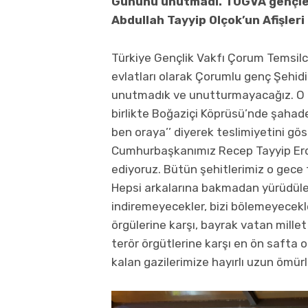
Gününü unutmadı. TÜGVA gençleri
Abdullah Tayyip Olçok’un Afişleri
Türkiye Gençlik Vakfı Çorum Temsilc
evlatları olarak Çorumlu genç Şehidi
unutmadık ve unutturmayacağız. O g
birlikte Boğaziçi Köprüsü’nde şahade
ben oraya’’ diyerek teslimiyetini gös
Cumhurbaşkanımız Recep Tayyip Erdo
ediyoruz. Bütün şehitlerimiz o gece t
Hepsi arkalarına bakmadan yürüdüler
indiremeyecekler, bizi bölemeyecekle
örgülerine karşı, bayrak vatan mille
terör örgütlerine karşı en ön safta 
kalan gazilerimize hayırlı uzun ömürle