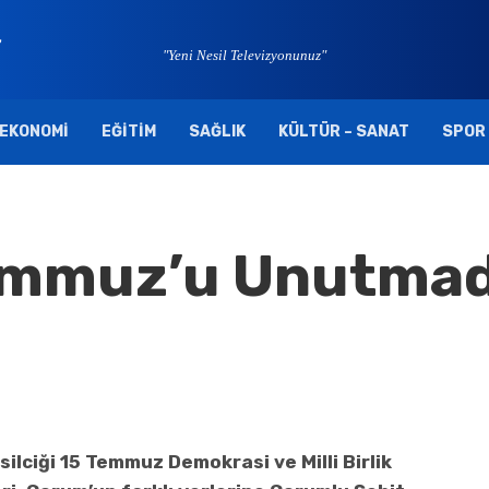
"Yeni Nesil Televizyonunuz"
EKONOMI
EĞITIM
SAĞLIK
KÜLTÜR – SANAT
SPOR
emmuz’u Unutmad
ilciği 15 Temmuz Demokrasi ve Milli Birlik