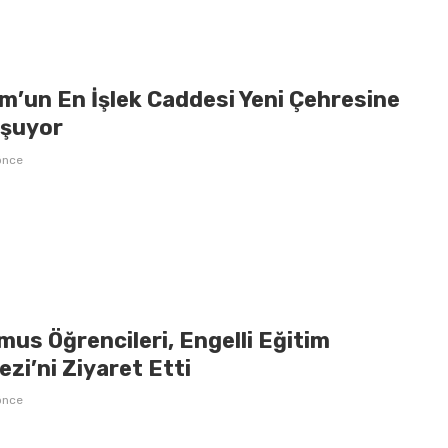
m’un En İşlek Caddesi Yeni Çehresine
şuyor
önce
us Öğrencileri, Engelli Eğitim
zi’ni Ziyaret Etti
önce