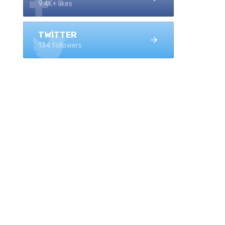
9.4K+ likes
TWITTER
134 followers