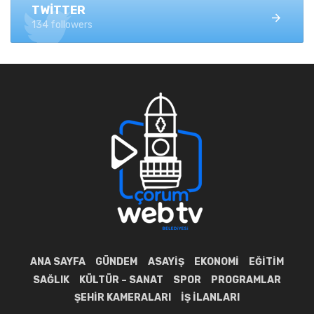
TWITTER
134 followers
ANA SAYFA
GÜNDEM
ASAYIŞ
EKONOMI
EĞITIM
SAĞLIK
KÜLTÜR – SANAT
SPOR
PROGRAMLAR
ŞEHIR KAMERALARI
İŞ İLANLARI