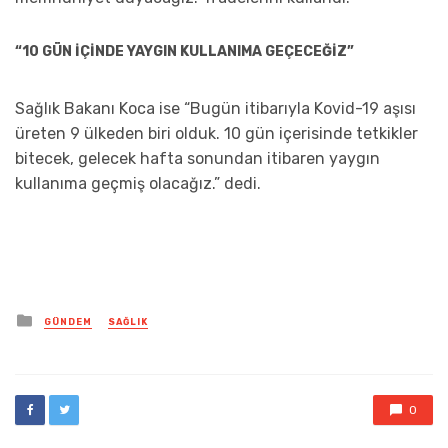
“10 GÜN İÇİNDE YAYGIN KULLANIMA GEÇECEĞİZ”
Sağlık Bakanı Koca ise “Bugün itibarıyla Kovid-19 aşısı
üreten 9 ülkeden biri olduk. 10 gün içerisinde tetkikler
bitecek, gelecek hafta sonundan itibaren yaygın
kullanıma geçmiş olacağız.” dedi.
Posted
GÜNDEM
SAĞLIK
in
0