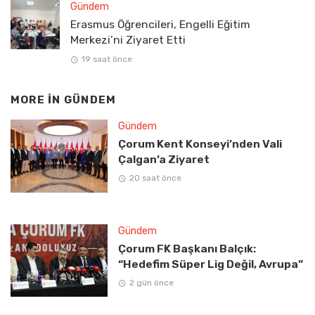
Gündem
Erasmus Öğrencileri, Engelli Eğitim
Merkezi’ni Ziyaret Etti
19 saat önce
MORE IN
GÜNDEM
Gündem
Çorum Kent Konseyi’nden Vali
Çalgan’a Ziyaret
20 saat önce
Gündem
Çorum FK Başkanı Balçık:
“Hedefim Süper Lig Değil, Avrupa”
2 gün önce