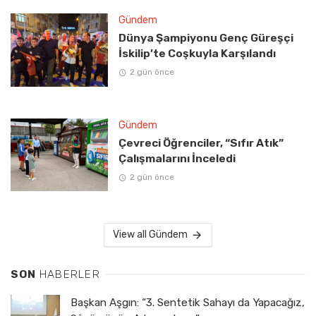
Gündem
Dünya Şampiyonu Genç Güreşçi
İskilip’te Coşkuyla Karşılandı
2 gün önce
Gündem
Çevreci Öğrenciler, “Sıfır Atık”
Çalışmalarını İnceledi
2 gün önce
View all Gündem
SON
HABERLER
Başkan Aşgın: “3. Sentetik Sahayı da Yapacağız,