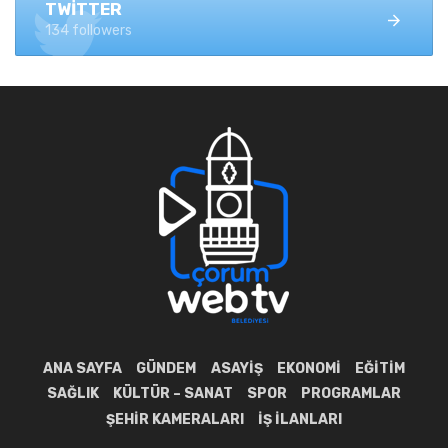
TWITTER
134 followers
ANA SAYFA
GÜNDEM
ASAYIŞ
EKONOMI
EĞITIM
SAĞLIK
KÜLTÜR – SANAT
SPOR
PROGRAMLAR
ŞEHIR KAMERALARI
İŞ İLANLARI