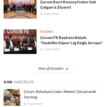
Çorum Kent Konseyi’nden Vali
Çalgan’a Ziyaret
2 gün önce
Gündem
Çorum FK Başkanı Balçık:
“Hedefim Süper Lig Değil, Avrupa”
3 gün önce
View all Gündem
SON
HABERLER
Çorum Belediyesi’nden Ailelere Danışmanlık
Desteği
1 gün önce