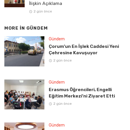
İlişkin Açıklama
2 gün önce
MORE IN
GÜNDEM
Gündem
Çorum’un En İşlek Caddesi Yeni
Çehresine Kavuşuyor
2 gün önce
Gündem
Erasmus Öğrencileri, Engelli
Eğitim Merkezi’ni Ziyaret Etti
2 gün önce
Gündem