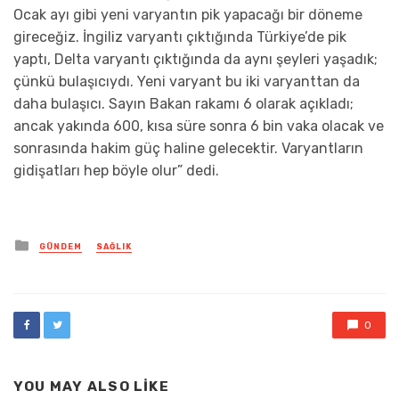
Ocak ayı gibi yeni varyantın pik yapacağı bir döneme
gireceğiz. İngiliz varyantı çıktığında Türkiye’de pik
yaptı, Delta varyantı çıktığında da aynı şeyleri yaşadık;
çünkü bulaşıcıydı. Yeni varyant bu iki varyanttan da
daha bulaşıcı. Sayın Bakan rakamı 6 olarak açıkladı;
ancak yakında 600, kısa süre sonra 6 bin vaka olacak ve
sonrasında hakim güç haline gelecektir. Varyantların
gidişatları hep böyle olur” dedi.
Posted
GÜNDEM
SAĞLIK
in
0
YOU MAY ALSO LIKE