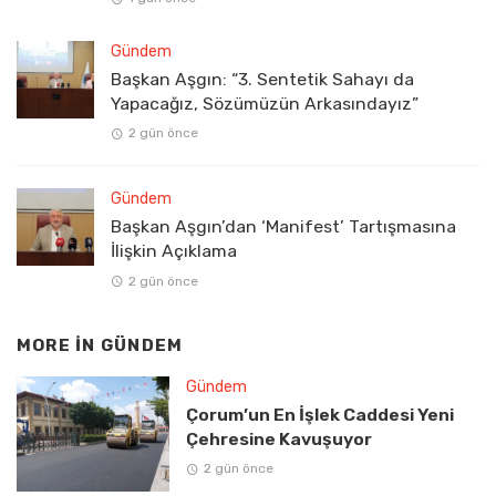
Gündem
Başkan Aşgın: “3. Sentetik Sahayı da
Yapacağız, Sözümüzün Arkasındayız”
2 gün önce
Gündem
Başkan Aşgın’dan ‘Manifest’ Tartışmasına
İlişkin Açıklama
2 gün önce
MORE IN
GÜNDEM
Gündem
Çorum’un En İşlek Caddesi Yeni
Çehresine Kavuşuyor
2 gün önce