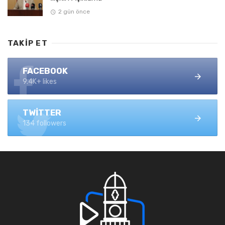
2 gün önce
TAKIP ET
FACEBOOK
9.4K+ likes
TWITTER
134 followers