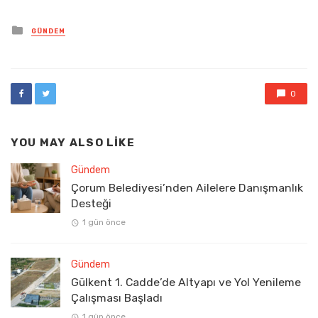
Posted
GÜNDEM
in
0
YOU MAY ALSO LIKE
Gündem
Çorum Belediyesi’nden Ailelere Danışmanlık
Desteği
1 gün önce
Gündem
Gülkent 1. Cadde’de Altyapı ve Yol Yenileme
Çalışması Başladı
1 gün önce