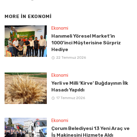
MORE IN
EKONOMI
Ekonomi
Hanımeli Yöresel Market’in
1000’inci Müşterisine Sürpriz
Hediye
22 Temmuz 2026
Ekonomi
Yerli ve Milli ‘Kirve’ Buğdayının İlk
Hasadı Yapıldı
17 Temmuz 2026
Ekonomi
Çorum Belediyesi 13 Yeni Araç ve
İş Makinesini Hizmete Aldı