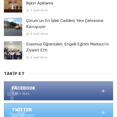
İlişkin Açıklama
3 saat önce
Çorum’un En İşlek Caddesi Yeni Çehresine
Kavuşuyor
5 saat önce
Erasmus Öğrencileri, Engelli Eğitim Merkezi’ni
Ziyaret Etti
6 saat önce
TAKIP ET
FACEBOOK
9.4K+ likes
TWITTER
134 followers