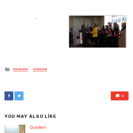
Posted
EKONOMI
GÜNDEM
in
0
YOU MAY ALSO LIKE
Gündem