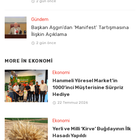
2 gün önce
Gündem
Başkan Aşgın’dan ‘Manifest’ Tartışmasına
İlişkin Açıklama
2 gün önce
MORE IN
EKONOMI
Ekonomi
Hanımeli Yöresel Market’in
1000’inci Müşterisine Sürpriz
Hediye
22 Temmuz 2026
Ekonomi
Yerli ve Milli ‘Kirve’ Buğdayının İlk
Hasadı Yapıldı