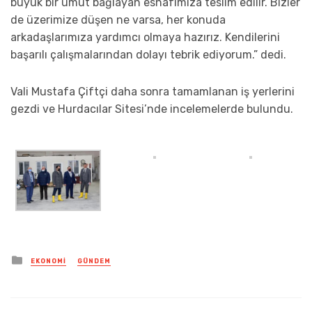
büyük bir umut bağlayan esnafımıza teslim edilir. Bizler
de üzerimize düşen ne varsa, her konuda
arkadaşlarımıza yardımcı olmaya hazırız. Kendilerini
başarılı çalışmalarından dolayı tebrik ediyorum.” dedi.
Vali Mustafa Çiftçi daha sonra tamamlanan iş yerlerini
gezdi ve Hurdacılar Sitesi’nde incelemelerde bulundu.
Posted
EKONOMI
GÜNDEM
in