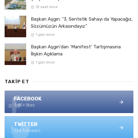
12 saat önce
Başkan Aşgın: “3. Sentetik Sahayı da Yapacağız,
Sözümüzün Arkasındayız”
1 gün önce
Başkan Aşgın’dan ‘Manifest’ Tartışmasına
İlişkin Açıklama
1 gün önce
TAKIP ET
FACEBOOK
9.4K+ likes
TWITTER
134 followers