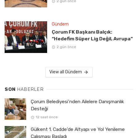
2 gün önce
Gündem
Çorum FK Başkanı Balçık:
“Hedefim Süper Lig Değil, Avrupa”
2 gün önce
View all Gündem
SON
HABERLER
Çorum Belediyesi’nden Ailelere Danışmanlık
Desteği
12 saat önce
Gülkent 1. Cadde’de Altyapı ve Yol Yenileme
Çalışması Başladı