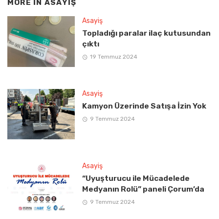
MORE IN
ASAYIŞ
Asayiş
Topladığı paralar ilaç kutusundan
çıktı
19 Temmuz 2024
Asayiş
Kamyon Üzerinde Satışa İzin Yok
9 Temmuz 2024
Asayiş
“Uyuşturucu ile Mücadelede
Medyanın Rolü” paneli Çorum’da
9 Temmuz 2024