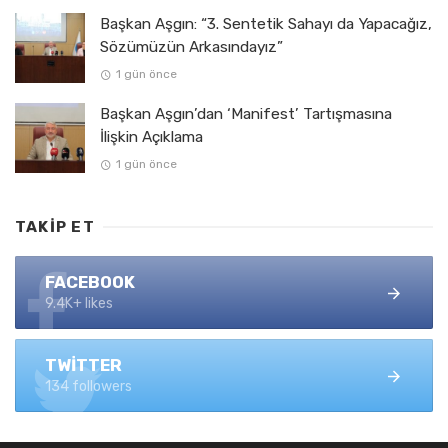
Başkan Aşgın: “3. Sentetik Sahayı da Yapacağız,
Sözümüzün Arkasındayız”
1 gün önce
Başkan Aşgın’dan ‘Manifest’ Tartışmasına
İlişkin Açıklama
1 gün önce
TAKIP ET
FACEBOOK
9.4K+ likes
TWITTER
134 followers