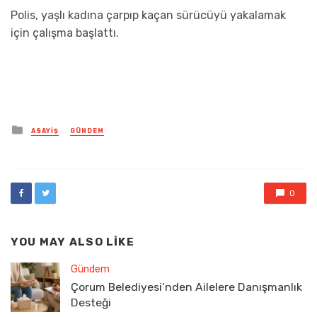
Polis, yaşlı kadına çarpıp kaçan sürücüyü yakalamak
için çalışma başlattı.
Posted
ASAYIŞ
GÜNDEM
in
0
YOU MAY ALSO LIKE
Gündem
Çorum Belediyesi’nden Ailelere Danışmanlık
Desteği