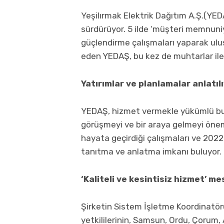
Yeşilırmak Elektrik Dağıtım A.Ş.(YEDA
sürdürüyor. 5 ilde ‘müşteri memnuniy
güçlendirme çalışmaları yaparak ul
eden YEDAŞ, bu kez de muhtarlar ile b
Yatırımlar ve planlamalar anlatıl
YEDAŞ, hizmet vermekle yükümlü bu
görüşmeyi ve bir araya gelmeyi önem
hayata geçirdiği çalışmaları ve 2022 y
tanıtma ve anlatma imkanı buluyor.
‘Kaliteli ve kesintisiz hizmet’ me
Şirketin Sistem İşletme Koordinatörü
yetkililerinin, Samsun, Ordu, Çorum, 