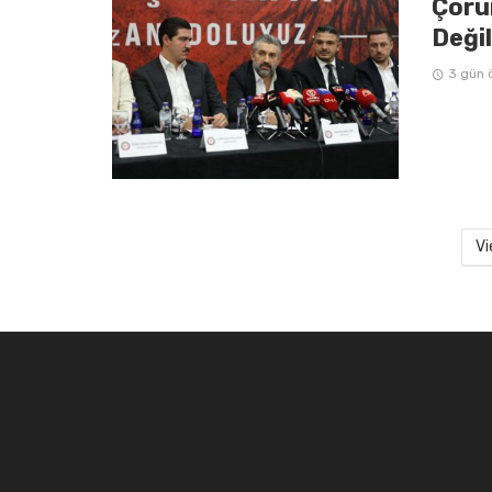
Çoru
Deği
3 gün 
Vi