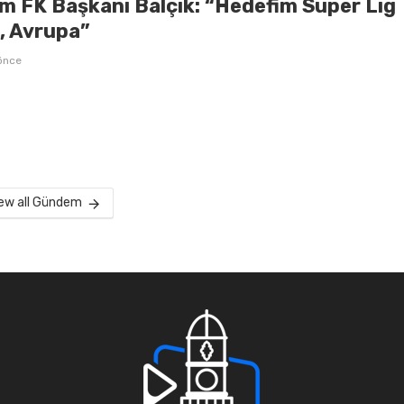
m FK Başkanı Balçık: “Hedefim Süper Lig
l, Avrupa”
önce
ew all Gündem