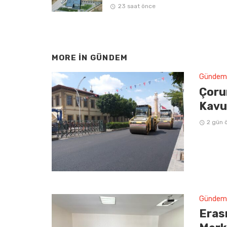
23 saat önce
MORE IN
GÜNDEM
Gündem
Çoru
Kavu
2 gün 
Gündem
Erasm