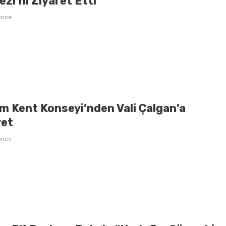
zi’ni Ziyaret Etti
önce
m Kent Konseyi’nden Vali Çalgan’a
ret
önce