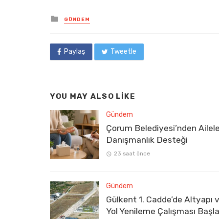
Posted
GÜNDEM
in
Paylaş
Tweetle
YOU MAY ALSO LIKE
Gündem
Çorum Belediyesi’nden Ailel
Danışmanlık Desteği
23 saat önce
Gündem
Gülkent 1. Cadde’de Altyapı 
Yol Yenileme Çalışması Başla