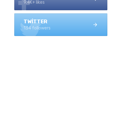
9.4K+ likes
TWITTER
134 followers