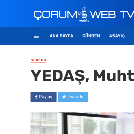
ANA SAYFA
GÜNDEM
ASAYIŞ
GÜNDEM
YEDAŞ, Muhta
Paylaş
Tweetle