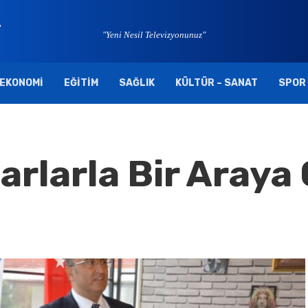
"Yeni Nesil Televizyonunuz"
EKONOMI
EĞITIM
SAĞLIK
KÜLTÜR – SANAT
SPOR
rlarla Bir Araya 