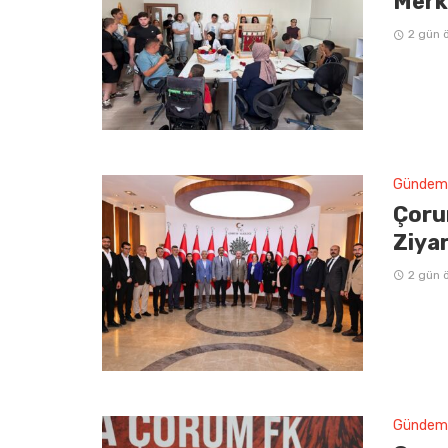
Merke
2 gün 
Gündem
Çoru
Ziya
2 gün 
Gündem