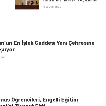
Tartışmasına İlişkin Açıklama
2 gün önce
m’un En İşlek Caddesi Yeni Çehresine
şuyor
önce
us Öğrencileri, Engelli Eğitim