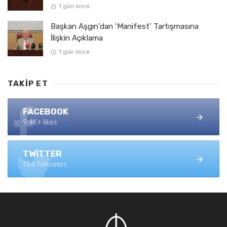
1 gün önce
Başkan Aşgın’dan ‘Manifest’ Tartışmasına
İlişkin Açıklama
1 gün önce
TAKIP ET
FACEBOOK
9.4K+ likes
TWITTER
134 followers