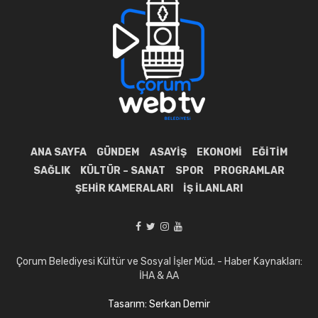
ANA SAYFA
GÜNDEM
ASAYIŞ
EKONOMI
EĞITIM
SAĞLIK
KÜLTÜR – SANAT
SPOR
PROGRAMLAR
ŞEHIR KAMERALARI
İŞ İLANLARI
Çorum Belediyesi Kültür ve Sosyal İşler Müd. - Haber Kaynakları:
İHA & AA
Tasarım: Serkan Demir