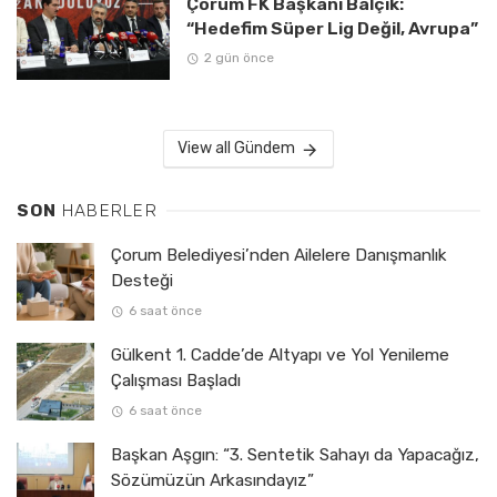
Çorum FK Başkanı Balçık:
“Hedefim Süper Lig Değil, Avrupa”
2 gün önce
View all Gündem
SON
HABERLER
Çorum Belediyesi’nden Ailelere Danışmanlık
Desteği
6 saat önce
Gülkent 1. Cadde’de Altyapı ve Yol Yenileme
Çalışması Başladı
6 saat önce
Başkan Aşgın: “3. Sentetik Sahayı da Yapacağız,
Sözümüzün Arkasındayız”