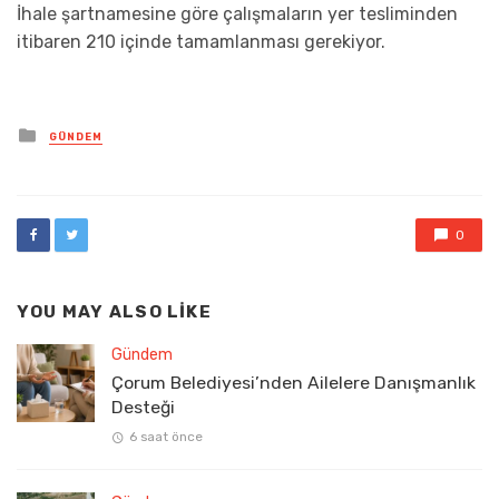
İhale şartnamesine göre çalışmaların yer tesliminden
itibaren 210 içinde tamamlanması gerekiyor.
Posted
GÜNDEM
in
0
YOU MAY ALSO LIKE
Gündem
Çorum Belediyesi’nden Ailelere Danışmanlık
Desteği
6 saat önce