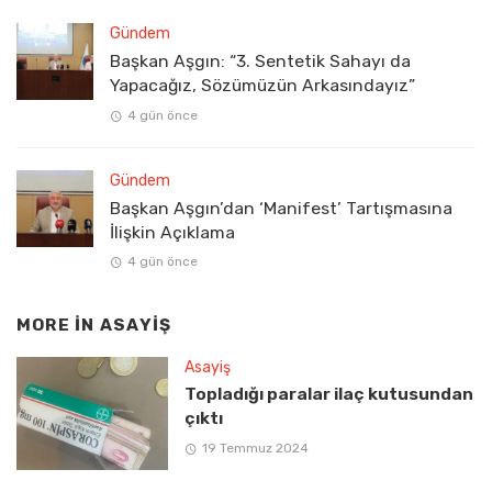
Gündem
Başkan Aşgın: “3. Sentetik Sahayı da
Yapacağız, Sözümüzün Arkasındayız”
4 gün önce
Gündem
Başkan Aşgın’dan ‘Manifest’ Tartışmasına
İlişkin Açıklama
4 gün önce
MORE IN
ASAYIŞ
Asayiş
Topladığı paralar ilaç kutusundan
çıktı
19 Temmuz 2024