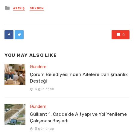
Posted
ASAYIŞ
GÜNDEM
in
0
YOU MAY ALSO LIKE
Gündem
Çorum Belediyesi’nden Ailelere Danışmanlık
Desteği
3 gün önce
Gündem
Gülkent 1. Cadde’de Altyapı ve Yol Yenileme
Çalışması Başladı
3 gün önce