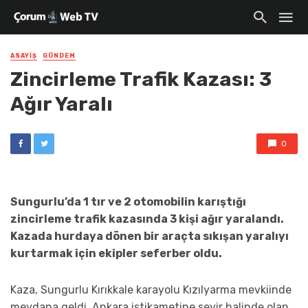
ASAYIŞ
GÜNDEM
Zincirleme Trafik Kazası: 3
Ağır Yaralı
0
Sungurlu’da 1 tır ve 2 otomobilin karıştığı
zincirleme trafik kazasında 3 kişi ağır yaralandı.
Kazada hurdaya dönen bir araçta sıkışan yaralıyı
kurtarmak için ekipler seferber oldu.
Kaza, Sungurlu Kırıkkale karayolu Kızılyarma mevkiinde
meydana geldi. Ankara istikametine seyir halinde olan