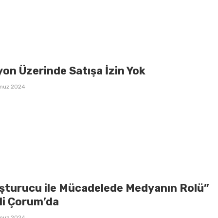
on Üzerinde Satışa İzin Yok
muz 2024
şturucu ile Mücadelede Medyanın Rolü”
li Çorum’da
muz 2024