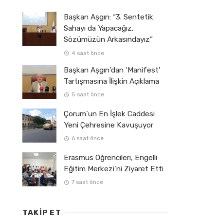
Başkan Aşgın: “3. Sentetik
Sahayı da Yapacağız,
Sözümüzün Arkasındayız”
4 saat önce
Başkan Aşgın’dan ‘Manifest’
Tartışmasına İlişkin Açıklama
5 saat önce
Çorum’un En İşlek Caddesi
Yeni Çehresine Kavuşuyor
6 saat önce
Erasmus Öğrencileri, Engelli
Eğitim Merkezi’ni Ziyaret Etti
7 saat önce
TAKIP ET