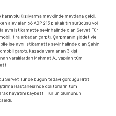
e karayolu Kızılyarma mevkiinde meydana geldi.
en alev alan 66 ABP 215 plakalı tırı sürücüsü yol
a aynı istikamette seyir halinde olan Servet Tür
obil, tıra arkadan çarptı. Çarpmanın şiddetiyle
ile ise aynı istikamette seyir halinde olan Şahin
tomobil çarptı. Kazada yaralanan 3 kişi
alınan yaralılardan Mehmet A., yapılan tüm
tti.
ücü Servet Tür de bugün tedavi gördüğü Hitit
raştırma Hastanesi’nde doktorların tüm
rak hayatını kaybetti. Tür’ün ölümünün
seldi.