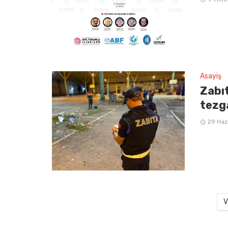
Asayiş
Zabı
tezg
29 Haz
V