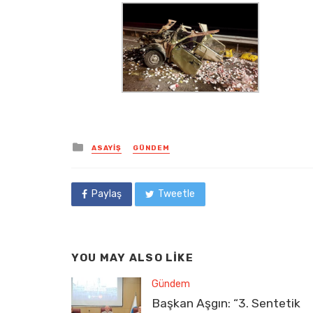
Posted
ASAYIŞ
GÜNDEM
in
Paylaş
Tweetle
YOU MAY ALSO LIKE
Gündem
Başkan Aşgın: “3. Sentetik