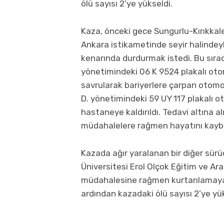
ölü sayısı 2’ye yükseldi.
Kaza, önceki gece Sungurlu-Kırıkkal
Ankara istikametinde seyir halindeyk
kenarında durdurmak istedi. Bu sırad
yönetimindeki 06 K 9524 plakalı otom
savrularak bariyerlere çarpan otomob
D. yönetimindeki 59 UY 117 plakalı o
hastaneye kaldırıldı. Tedavi altına 
müdahalelere rağmen hayatını kaybe
Kazada ağır yaralanan bir diğer sür
Üniversitesi Erol Olçok Eğitim ve A
müdahalesine rağmen kurtarılamaya
ardından kazadaki ölü sayısı 2’ye yük