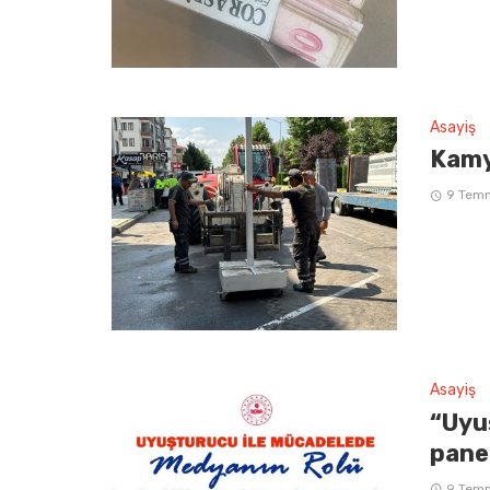
Asayiş
Kamy
9 Tem
Asayiş
“Uyu
pane
9 Tem