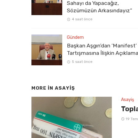
Sahayı da Yapacağız,
Sözümüzün Arkasındayız”
4 saat önce
Gündem
Başkan Aşgın’dan ‘Manifest’
Tartışmasına İlişkin Açıklam
5 saat önce
MORE IN
ASAYIŞ
Asayiş
Topla
19 Te