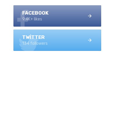
FACEBOOK
9.4K+ likes
TWITTER
134 followers