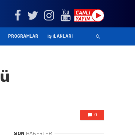
PROGRAMLAR
İŞ İLANLARI
lü
0
SON
HABERLER