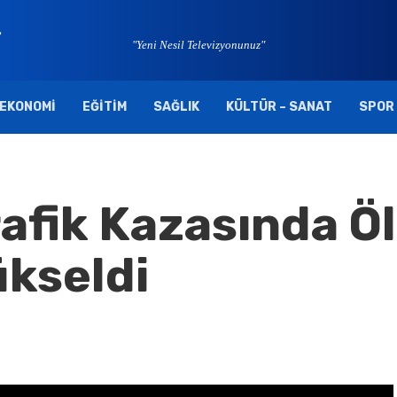
"Yeni Nesil Televizyonunuz"
EKONOMI
EĞITIM
SAĞLIK
KÜLTÜR – SANAT
SPOR
rafik Kazasında Ö
Yükseldi