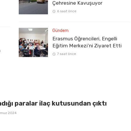
Çehresine Kavuşuyor
6 saat önce
Gündem
Erasmus Öğrencileri, Engelli
Eğitim Merkezi’ni Ziyaret Etti
a
7 saat önce
dığı paralar ilaç kutusundan çıktı
mmuz 2024