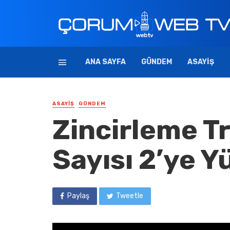
ANA SAYFA
GÜNDEM
ASAYIŞ
ASAYIŞ
GÜNDEM
Zincirleme T
Sayısı 2’ye 
Paylaş
Tweetle