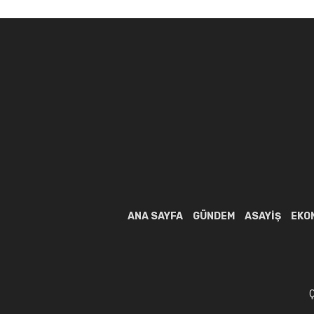
ANA SAYFA
GÜNDEM
ASAYIŞ
EKO
Ç