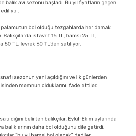
e balık avı sezonu başladı. Bu yıl fiyatların geçen
ediliyor.
ve palamutun bol olduğu tezgahlarda her damak
Balıkçılarda istavrit 15 TL, hamsi 25 TL,
 50 TL, levrek 60 TL’den satılıyor.
snafı sezonun yeni açıldığını ve ilk günlerden
gisinden memnun olduklarını ifade ettiler.
atıldığını belirten balıkçılar, Eylül-Ekim aylarında
 balıklarının daha bol olduğunu dile getirdi.
çılar “bu yıl hamsi bol olacak” dediler.