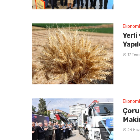
Ekonomi
Yerli
Yapıl
17 Te
Ekonomi
Çorum
Maki
24 Haz