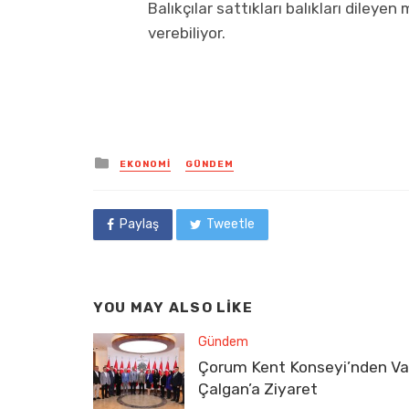
Balıkçılar sattıkları balıkları dileyen
verebiliyor.
Posted
EKONOMI
GÜNDEM
in
Paylaş
Tweetle
YOU MAY ALSO LIKE
Gündem
Çorum Kent Konseyi’nden Val
Çalgan’a Ziyaret