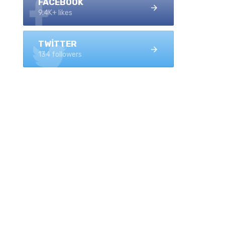
FACEBOOK
9.4K+ likes
TWITTER
134 followers