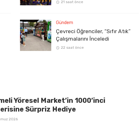
21 saat önce
Gündem
Çevreci Öğrenciler, “Sıfır Atık”
Çalışmalarını İnceledi
22 saat önce
eli Yöresel Market’in 1000’inci
erisine Sürpriz Hediye
mmuz 2026