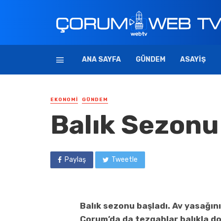
ANA SAYFA
GÜNDEM
ASAYIŞ
EKONOMI
GÜNDEM
Balık Sezonu 
Paylaş
Tweetle
Balık sezonu başladı. Av yasağını
Çorum’da da tezgahlar balıkla do