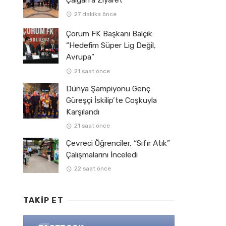
Çalgan’a Ziyaret
27 dakika önce
Çorum FK Başkanı Balçık:
“Hedefim Süper Lig Değil,
Avrupa”
21 saat önce
Dünya Şampiyonu Genç
Güreşçi İskilip’te Coşkuyla
Karşılandı
21 saat önce
Çevreci Öğrenciler, “Sıfır Atık”
Çalışmalarını İnceledi
22 saat önce
TAKIP ET