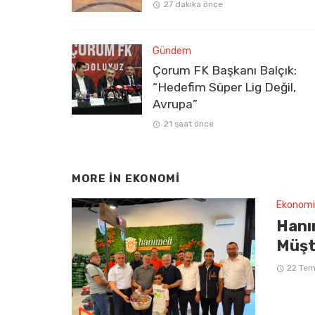
27 dakika önce
Gündem
Çorum FK Başkanı Balçık:
“Hedefim Süper Lig Değil,
Avrupa”
21 saat önce
MORE IN
EKONOMI
Ekonomi
Hanım
Müşt
22 Te