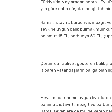
Türkiye’de 6 ay aradan sonra 1 Eylül’d
yıla göre daha düşük olacağı tahmin 
Hamsi, istavrit, barbunya, mezgit 
zevkine uygun balık bulmak mümkün. 
palamut 15 TL, barbunya 50 TL, çupra
Çorum’da faaliyet gösteren balıkçı e
itibaren vatandaşların balığa olan il
Mevsim balıklarının uygun fiyatlarda s
palamut, istavrit, mezgit ve barbunya
Hamsi sevenlere de müjde veren balık