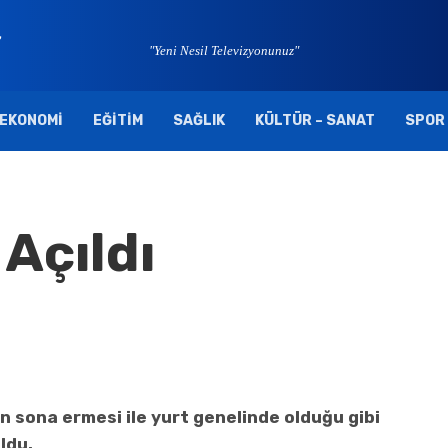
"Yeni Nesil Televizyonunuz"
EKONOMI
EĞITIM
SAĞLIK
KÜLTÜR – SANAT
SPOR
Açıldı
n sona ermesi ile yurt genelinde olduğu gibi
ldu.