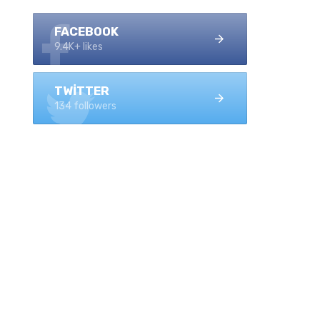
FACEBOOK
9.4K+ likes
TWITTER
134 followers