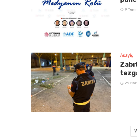
9 Tem
Asayiş
Zabı
tezg
29 Haz
V