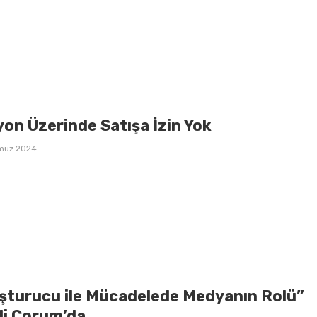
on Üzerinde Satışa İzin Yok
muz 2024
şturucu ile Mücadelede Medyanın Rolü”
li Çorum’da