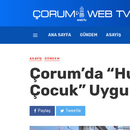
ANA SAYFA
GÜNDEM
ASAYIŞ
ASAYIŞ
GÜNDEM
Çorum’da “Hu
Çocuk” Uygul
Paylaş
Tweetle