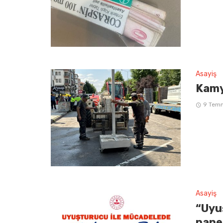
Asayiş
Kamy
9 Tem
Asayiş
“Uyu
pane