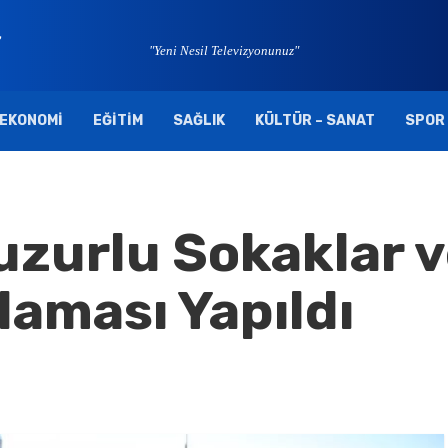
"Yeni Nesil Televizyonunuz"
EKONOMI
EĞITIM
SAĞLIK
KÜLTÜR – SANAT
SPOR
zurlu Sokaklar 
aması Yapıldı