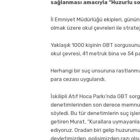
sağlanması amacıyla “Huzurlu so
İl Emniyet Müdürlüğü ekipleri, günün 
olmak üzere okul çevreleri ile strat
Yaklaşık 1000 kişinin GBT sorgusunun
okul çevresi, 41 metruk bina ve 54 pa
Herhangi bir suç unsuruna rastlanm
para cezası uygulandı.
İskilipli Atıf Hoca Parkı’nda GBT sor
denetimlerinden son derece memnun
söyledi. Bu tür denetimlerin suç işlem
getiren Murat, “Kurallara uymayanla
ediyoruz. Oradan biri gelip huzurumu
devletimizden, polisimizden razı olsu