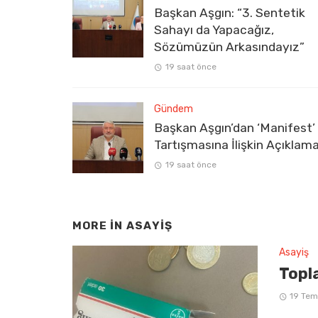
Başkan Aşgın: “3. Sentetik
Sahayı da Yapacağız,
Sözümüzün Arkasındayız”
19 saat önce
Gündem
Başkan Aşgın’dan ‘Manifest’
Tartışmasına İlişkin Açıklam
19 saat önce
MORE IN
ASAYIŞ
Asayiş
Topla
19 Te