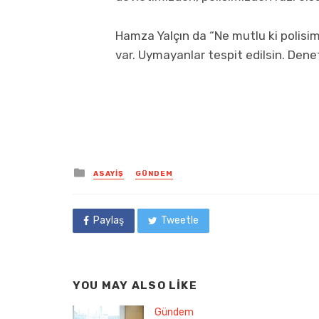
Hamza Yalçın da “Ne mutlu ki polisi
var. Uymayanlar tespit edilsin. Denet
Posted
ASAYIŞ
GÜNDEM
in
Paylaş
Tweetle
YOU MAY ALSO LIKE
Gündem