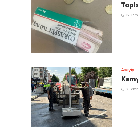
Topla
19 Te
Asayiş
Kamy
9 Tem