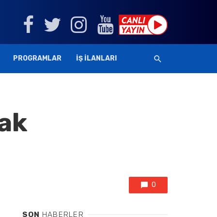
PROGRAMLAR
İŞ İLANLARI
çak
0
SON
HABERLER