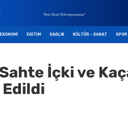
"Yeni Nesil Televizyonunuz"
EKONOMI
EĞITIM
SAĞLIK
KÜLTÜR – SANAT
SPOR
 Sahte İçki ve Ka
Edildi