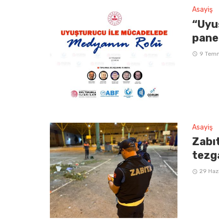
Asayiş
“Uyu
pane
9 Tem
Asayiş
Zabı
tezg
29 Haz