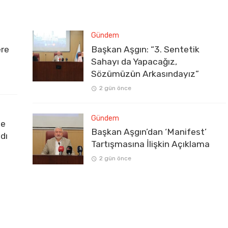
Gündem
ere
Başkan Aşgın: “3. Sentetik
Sahayı da Yapacağız,
Sözümüzün Arkasındayız”
2 gün önce
Gündem
ve
Başkan Aşgın’dan ‘Manifest’
dı
Tartışmasına İlişkin Açıklama
2 gün önce