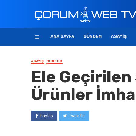
ANA SAYFA
GÜNDEM
ASAYIŞ
ASAYIŞ
GÜNDEM
Ele Geçirilen
Ürünler İmha 
Paylaş
Tweetle