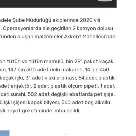
adele Şube Müdürlüğü ekiplerince 2020 yılı
. Operasyonlarda ele geçirilen 2 kamyon dolusu
tütünden oluşan malzemeler Akkent Mahallesi’nde
 ton tütün ve tütün mamulü, bin 291 paket kaçak
on, 147 bin 500 adet dolu makaron, 14 bin 450
açak içki, 31 adet viski aroması, 64 adet plastik
adet enjektör, 2 adet plastik ölçüm pipeti, 1 adet
 1adet sürahi, 502 adet değişik ebatlarda pet şişe,
ü içki şişesi kapak bilyesi, 560 adet boş alkollü
vli heyet gözetiminde imha edildi.