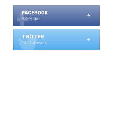
FACEBOOK
9.4K+ likes
TWITTER
134 followers