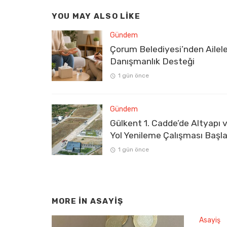
YOU MAY ALSO LIKE
Gündem
Çorum Belediyesi’nden Ailel
Danışmanlık Desteği
1 gün önce
Gündem
Gülkent 1. Cadde’de Altyapı 
Yol Yenileme Çalışması Başla
1 gün önce
MORE IN
ASAYIŞ
Asayiş